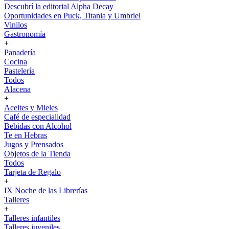
Descubrí la editorial Alpha Decay
Oportunidades en Puck, Titania y Umbriel
Vinilos
Gastronomía
+
Panadería
Cocina
Pastelería
Todos
Alacena
+
Aceites y Mieles
Café de especialidad
Bebidas con Alcohol
Te en Hebras
Jugos y Prensados
Objetos de la Tienda
Todos
Tarjeta de Regalo
+
IX Noche de las Librerías
Talleres
+
Talleres infantiles
Talleres juveniles