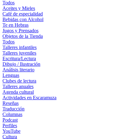
Todos
Aceites y Mieles
Café de especialidad
Bebidas con Alcohol
Te en Hebras
Jugos y Prensados
Objetos de la Tienda
Todos
Talleres infantiles
Talleres juveniles
Escritura/Lectura
Dibujo / Ilustración
Análisis literario
Lenguas
Clubes de lectura
Talleres anuales
Agenda cultural
Actividades en Escaramuza
Reseñas
Traducción
Columnas
Podcast
Perfiles
YouTube
Cultura