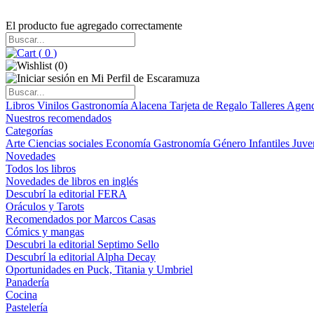
El producto fue agregado correctamente
(
0
)
(
0
)
Libros
Vinilos
Gastronomía
Alacena
Tarjeta de Regalo
Talleres
Agen
Nuestros recomendados
Categorías
Arte
Ciencias sociales
Economía
Gastronomía
Género
Infantiles
Juve
Novedades
Todos los libros
Novedades de libros en inglés
Descubrí la editorial FERA
Oráculos y Tarots
Recomendados por Marcos Casas
Cómics y mangas
Descubri la editorial Septimo Sello
Descubrí la editorial Alpha Decay
Oportunidades en Puck, Titania y Umbriel
Panadería
Cocina
Pastelería