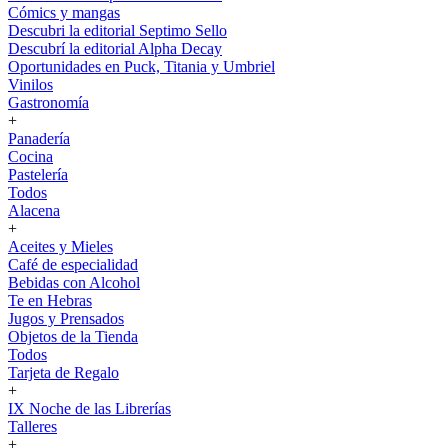
Cómics y mangas
Descubri la editorial Septimo Sello
Descubrí la editorial Alpha Decay
Oportunidades en Puck, Titania y Umbriel
Vinilos
Gastronomía
+
Panadería
Cocina
Pastelería
Todos
Alacena
+
Aceites y Mieles
Café de especialidad
Bebidas con Alcohol
Te en Hebras
Jugos y Prensados
Objetos de la Tienda
Todos
Tarjeta de Regalo
+
IX Noche de las Librerías
Talleres
+