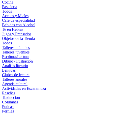
Cocina
Pastelería
Todos
Aceites y Mieles
Café de especialidad
Bebidas con Alcohol
Te en Hebras
Jugos y Prensados
Objetos de la Tienda
Todos
Talleres infantiles
Talleres juveniles
Escritura/Lectura
Dibujo / Ilustración
Análisis literario
Lenguas
Clubes de lectura
Talleres anuales
Agenda cultural
Actividades en Escaramuza
Reseñas
Traducción
Columnas
Podcast
Perfiles