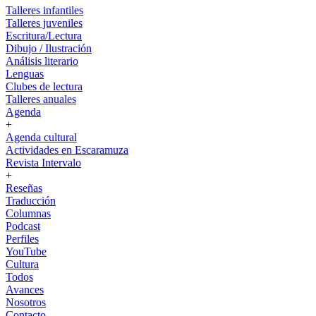
Talleres infantiles
Talleres juveniles
Escritura/Lectura
Dibujo / Ilustración
Análisis literario
Lenguas
Clubes de lectura
Talleres anuales
Agenda
+
Agenda cultural
Actividades en Escaramuza
Revista Intervalo
+
Reseñas
Traducción
Columnas
Podcast
Perfiles
YouTube
Cultura
Todos
Avances
Nosotros
Contacto