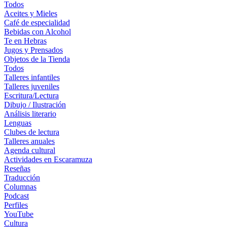
Todos
Aceites y Mieles
Café de especialidad
Bebidas con Alcohol
Te en Hebras
Jugos y Prensados
Objetos de la Tienda
Todos
Talleres infantiles
Talleres juveniles
Escritura/Lectura
Dibujo / Ilustración
Análisis literario
Lenguas
Clubes de lectura
Talleres anuales
Agenda cultural
Actividades en Escaramuza
Reseñas
Traducción
Columnas
Podcast
Perfiles
YouTube
Cultura