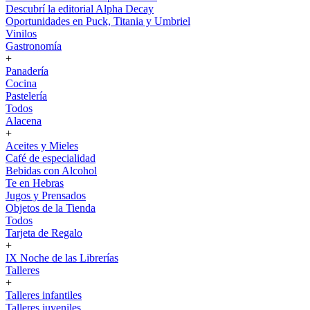
Descubrí la editorial Alpha Decay
Oportunidades en Puck, Titania y Umbriel
Vinilos
Gastronomía
+
Panadería
Cocina
Pastelería
Todos
Alacena
+
Aceites y Mieles
Café de especialidad
Bebidas con Alcohol
Te en Hebras
Jugos y Prensados
Objetos de la Tienda
Todos
Tarjeta de Regalo
+
IX Noche de las Librerías
Talleres
+
Talleres infantiles
Talleres juveniles