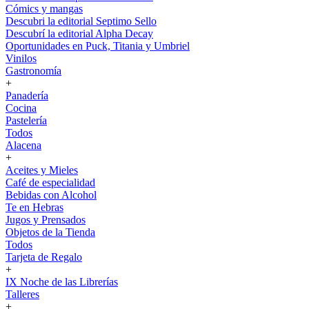
Cómics y mangas
Descubri la editorial Septimo Sello
Descubrí la editorial Alpha Decay
Oportunidades en Puck, Titania y Umbriel
Vinilos
Gastronomía
+
Panadería
Cocina
Pastelería
Todos
Alacena
+
Aceites y Mieles
Café de especialidad
Bebidas con Alcohol
Te en Hebras
Jugos y Prensados
Objetos de la Tienda
Todos
Tarjeta de Regalo
+
IX Noche de las Librerías
Talleres
+