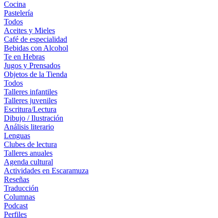
Cocina
Pastelería
Todos
Aceites y Mieles
Café de especialidad
Bebidas con Alcohol
Te en Hebras
Jugos y Prensados
Objetos de la Tienda
Todos
Talleres infantiles
Talleres juveniles
Escritura/Lectura
Dibujo / Ilustración
Análisis literario
Lenguas
Clubes de lectura
Talleres anuales
Agenda cultural
Actividades en Escaramuza
Reseñas
Traducción
Columnas
Podcast
Perfiles