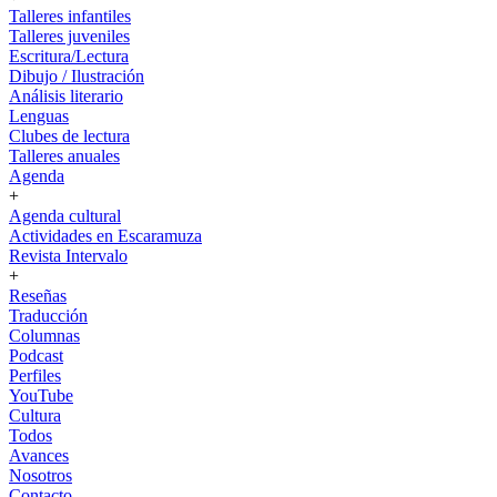
Talleres infantiles
Talleres juveniles
Escritura/Lectura
Dibujo / Ilustración
Análisis literario
Lenguas
Clubes de lectura
Talleres anuales
Agenda
+
Agenda cultural
Actividades en Escaramuza
Revista Intervalo
+
Reseñas
Traducción
Columnas
Podcast
Perfiles
YouTube
Cultura
Todos
Avances
Nosotros
Contacto