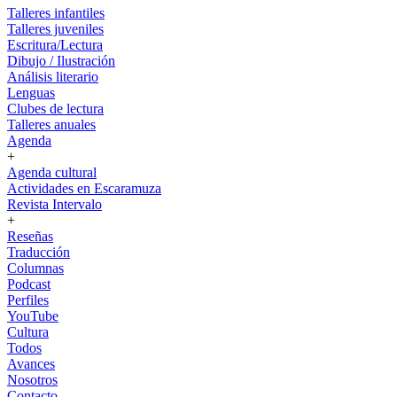
Talleres infantiles
Talleres juveniles
Escritura/Lectura
Dibujo / Ilustración
Análisis literario
Lenguas
Clubes de lectura
Talleres anuales
Agenda
+
Agenda cultural
Actividades en Escaramuza
Revista Intervalo
+
Reseñas
Traducción
Columnas
Podcast
Perfiles
YouTube
Cultura
Todos
Avances
Nosotros
Contacto