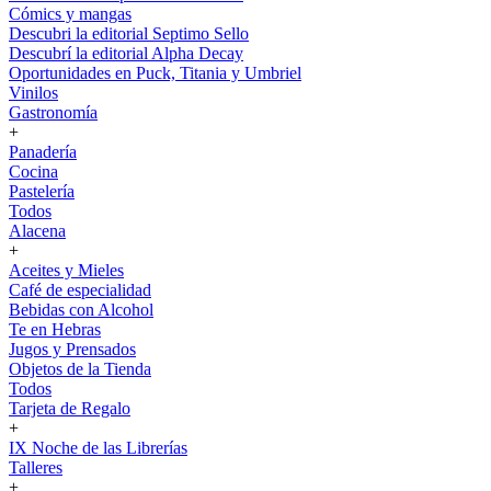
Cómics y mangas
Descubri la editorial Septimo Sello
Descubrí la editorial Alpha Decay
Oportunidades en Puck, Titania y Umbriel
Vinilos
Gastronomía
+
Panadería
Cocina
Pastelería
Todos
Alacena
+
Aceites y Mieles
Café de especialidad
Bebidas con Alcohol
Te en Hebras
Jugos y Prensados
Objetos de la Tienda
Todos
Tarjeta de Regalo
+
IX Noche de las Librerías
Talleres
+