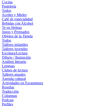
Cocina
Pastelería
Todos
Aceites y Mieles
Café de especialidad
Bebidas con Alcohol
Te en Hebras
Jugos y Prensados
Objetos de la Tienda
Todos
Talleres infantiles
Talleres juveniles
Escritura/Lectura
Dibujo / Ilustración
Análisis literario
Lenguas
Clubes de lectura
Talleres anuales
Agenda cultural
Actividades en Escaramuza
Reseñas
Traducción
Columnas
Podcast
Perfiles