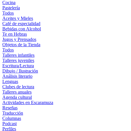
Cocina
Pastelería
Todos
Aceites y Mieles
Café de especialidad
Bebidas con Alcohol
Te en Hebras
Jugos y Prensados
Objetos de la Tienda
Todos
Talleres infantiles
Talleres juveniles
Escritura/Lectura
Dibujo / Ilustración
Análisis literario
Lenguas
Clubes de lectura
Talleres anuales
Agenda cultural
Actividades en Escaramuza
Reseñas
Traducción
Columnas
Podcast
Perfiles