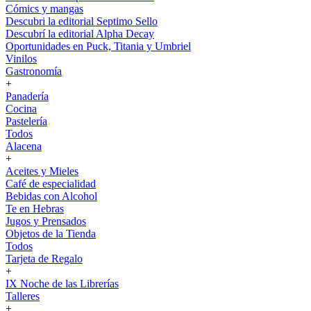
Cómics y mangas
Descubri la editorial Septimo Sello
Descubrí la editorial Alpha Decay
Oportunidades en Puck, Titania y Umbriel
Vinilos
Gastronomía
+
Panadería
Cocina
Pastelería
Todos
Alacena
+
Aceites y Mieles
Café de especialidad
Bebidas con Alcohol
Te en Hebras
Jugos y Prensados
Objetos de la Tienda
Todos
Tarjeta de Regalo
+
IX Noche de las Librerías
Talleres
+