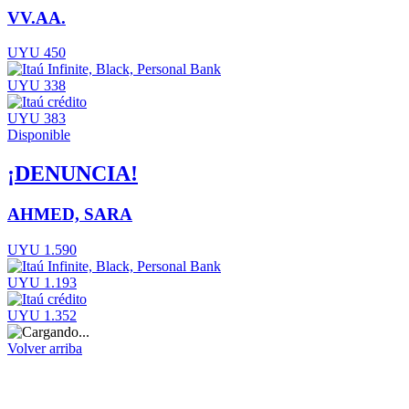
VV.AA.
UYU 450
UYU 338
UYU 383
Disponible
¡DENUNCIA!
AHMED, SARA
UYU 1.590
UYU 1.193
UYU 1.352
Volver arriba