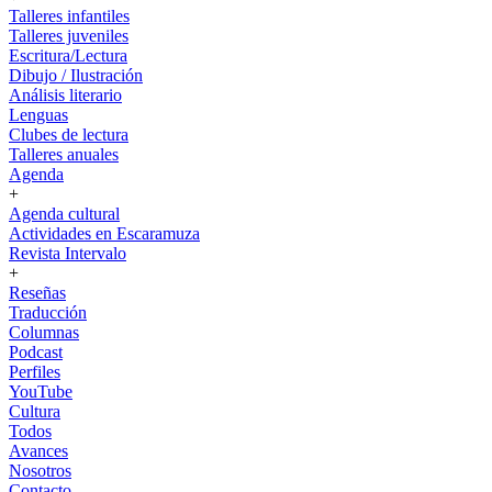
Talleres infantiles
Talleres juveniles
Escritura/Lectura
Dibujo / Ilustración
Análisis literario
Lenguas
Clubes de lectura
Talleres anuales
Agenda
+
Agenda cultural
Actividades en Escaramuza
Revista Intervalo
+
Reseñas
Traducción
Columnas
Podcast
Perfiles
YouTube
Cultura
Todos
Avances
Nosotros
Contacto