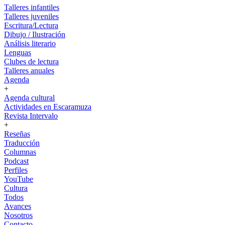
Talleres infantiles
Talleres juveniles
Escritura/Lectura
Dibujo / Ilustración
Análisis literario
Lenguas
Clubes de lectura
Talleres anuales
Agenda
+
Agenda cultural
Actividades en Escaramuza
Revista Intervalo
+
Reseñas
Traducción
Columnas
Podcast
Perfiles
YouTube
Cultura
Todos
Avances
Nosotros
Contacto