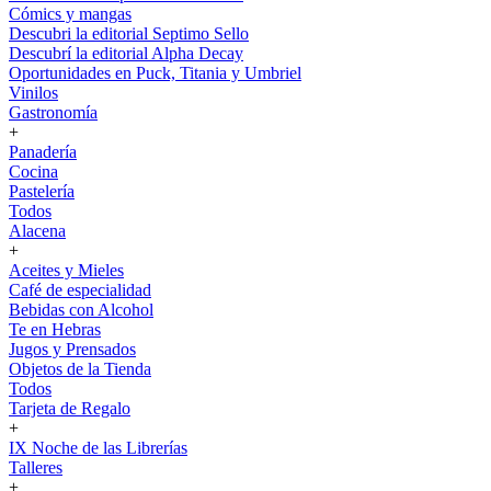
Cómics y mangas
Descubri la editorial Septimo Sello
Descubrí la editorial Alpha Decay
Oportunidades en Puck, Titania y Umbriel
Vinilos
Gastronomía
+
Panadería
Cocina
Pastelería
Todos
Alacena
+
Aceites y Mieles
Café de especialidad
Bebidas con Alcohol
Te en Hebras
Jugos y Prensados
Objetos de la Tienda
Todos
Tarjeta de Regalo
+
IX Noche de las Librerías
Talleres
+