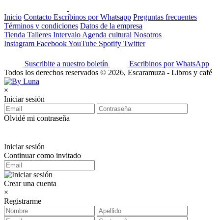
Inicio
Contacto
Escribinos por Whatsapp
Preguntas frecuentes
Términos y condiciones
Datos de la empresa
Tienda
Talleres
Intervalo
Agenda cultural
Nosotros
Instagram
Facebook
YouTube
Spotify
Twitter
Suscribite a nuestro boletín
Escribinos por WhatsApp
Todos los derechos reservados © 2026, Escaramuza - Libros y café
×
Iniciar sesión
Olvidé mi contraseña
Iniciar sesión
Continuar como invitado
Crear una cuenta
×
Registrarme