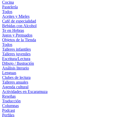
Cocina
Pastelería
Todos
Aceites y Mieles
Café de especialidad
Bebidas con Alcohol
Te en Hebras
Jugos y Prensados
Objetos de la Tienda
Todos
Talleres infantiles
Talleres juveniles
Escritura/Lectura
Dibujo / Ilustración
Análisis literario
Lenguas
Clubes de lectura
Talleres anuales
Agenda cultural
Actividades en Escaramuza
Reseñas
Traducción
Columnas
Podcast
Perfiles