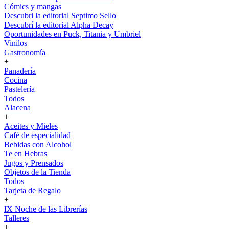
Cómics y mangas
Descubri la editorial Septimo Sello
Descubrí la editorial Alpha Decay
Oportunidades en Puck, Titania y Umbriel
Vinilos
Gastronomía
+
Panadería
Cocina
Pastelería
Todos
Alacena
+
Aceites y Mieles
Café de especialidad
Bebidas con Alcohol
Te en Hebras
Jugos y Prensados
Objetos de la Tienda
Todos
Tarjeta de Regalo
+
IX Noche de las Librerías
Talleres
+