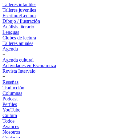
Talleres infantiles
Talleres juveniles
Escritura/Lectura
Dibujo / Ilustración
Análisis literario
Lenguas
Clubes de lectura
Talleres anuales
Agenda
+
Agenda cultural
Actividades en Escaramuza
Revista Intervalo
+
Reseñas
Traducción
Columnas
Podcast
Perfiles
YouTube
Cultura
Todos
Avances
Nosotros
Contacto