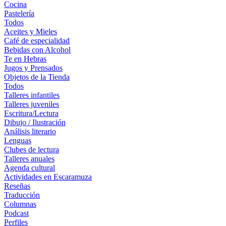
Cocina
Pastelería
Todos
Aceites y Mieles
Café de especialidad
Bebidas con Alcohol
Te en Hebras
Jugos y Prensados
Objetos de la Tienda
Todos
Talleres infantiles
Talleres juveniles
Escritura/Lectura
Dibujo / Ilustración
Análisis literario
Lenguas
Clubes de lectura
Talleres anuales
Agenda cultural
Actividades en Escaramuza
Reseñas
Traducción
Columnas
Podcast
Perfiles