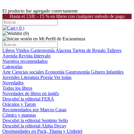
El producto fue agregado correctamente
Hasta el 13/8: - 15 % en libros con cualquier método de pago
(
0
)
(
0
)
Libros
Vinilos
Gastronomía
Alacena
Tarjeta de Regalo
Talleres
Agenda
Revista Intervalo
Nuestros recomendados
Categorías
Arte
Ciencias sociales
Economía
Gastronomía
Género
Infantiles
Juveniles
Literatura
Poesía
Ver todas
Novedades
Todos los libros
Novedades de libros en inglés
Descubrí la editorial FERA
Oráculos y Tarots
Recomendados por Marcos Casas
Cómics y mangas
Descubri la editorial Septimo Sello
Descubrí la editorial Alpha Decay
Oportunidades en Puck, Titania y Umbriel