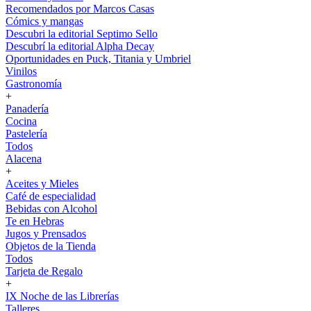
Recomendados por Marcos Casas
Cómics y mangas
Descubri la editorial Septimo Sello
Descubrí la editorial Alpha Decay
Oportunidades en Puck, Titania y Umbriel
Vinilos
Gastronomía
+
Panadería
Cocina
Pastelería
Todos
Alacena
+
Aceites y Mieles
Café de especialidad
Bebidas con Alcohol
Te en Hebras
Jugos y Prensados
Objetos de la Tienda
Todos
Tarjeta de Regalo
+
IX Noche de las Librerías
Talleres