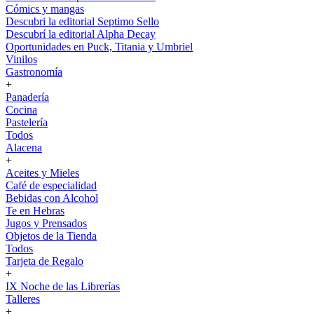
Cómics y mangas
Descubri la editorial Septimo Sello
Descubrí la editorial Alpha Decay
Oportunidades en Puck, Titania y Umbriel
Vinilos
Gastronomía
+
Panadería
Cocina
Pastelería
Todos
Alacena
+
Aceites y Mieles
Café de especialidad
Bebidas con Alcohol
Te en Hebras
Jugos y Prensados
Objetos de la Tienda
Todos
Tarjeta de Regalo
+
IX Noche de las Librerías
Talleres
+