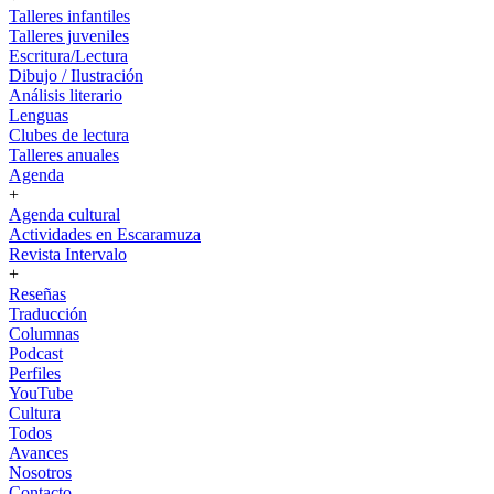
Talleres infantiles
Talleres juveniles
Escritura/Lectura
Dibujo / Ilustración
Análisis literario
Lenguas
Clubes de lectura
Talleres anuales
Agenda
+
Agenda cultural
Actividades en Escaramuza
Revista Intervalo
+
Reseñas
Traducción
Columnas
Podcast
Perfiles
YouTube
Cultura
Todos
Avances
Nosotros
Contacto