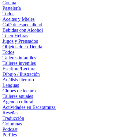
Cocina
Pastelería
Todos
Aceites y Mieles
Café de especialidad
Bebidas con Alcohol
Te en Hebras
Jugos y Prensados
Objetos de la Tienda
Todos
Talleres infantiles
Talleres juveniles
Escritura/Lectura
Dibujo / Ilustración
Análisis literario
Lenguas
Clubes de lectura
Talleres anuales
Agenda cultural
Actividades en Escaramuza
Reseñas
Traducción
Columnas
Podcast
Perfiles