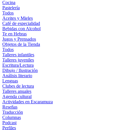
Cocina
Pastelería
Todos
Aceites y Mieles
Café de especialidad
Bebidas con Alcohol
Te en Hebras
Jugos y Prensados
Objetos de la Tienda
Todos
Talleres infantiles
Talleres juveniles
Escritura/Lectura
Dibujo / Ilustración
Análisis literario
Lenguas
Clubes de lectura
Talleres anuales
Agenda cultural
Actividades en Escaramuza
Reseñas
Traducción
Columnas
Podcast
Perfiles