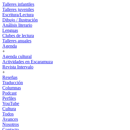
Talleres infantiles
Talleres juveniles
Escritura/Lectura
Dibujo / Ilustración
Análisis literario
Lenguas
Clubes de lectura
Talleres anuales
Agenda
+
Agenda cultural
Actividades en Escaramuza
Revista Intervalo
+
Reseñas
Traducción
Columnas
Podcast
Perfiles
YouTube
Cultura
Todos
Avances
Nosotros
Contacto