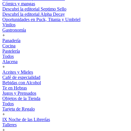
Cómics y mangas
Descubri la editorial Septimo Sello
Descubrí la editorial Alpha Decay
Oportunidades en Puck, Titania y Umbriel
Vinilos
Gastronomía
+
Panadería
Cocina
Pastelería
Todos
Alacena
+
Aceites y Mieles
Café de especialidad
Bebidas con Alcohol
Te en Hebras
Jugos y Prensados
Objetos de la Tienda
Todos
Tarjeta de Regalo
+
IX Noche de las Librerías
Talleres
+