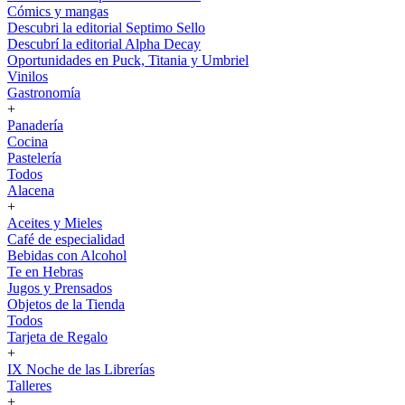
Cómics y mangas
Descubri la editorial Septimo Sello
Descubrí la editorial Alpha Decay
Oportunidades en Puck, Titania y Umbriel
Vinilos
Gastronomía
+
Panadería
Cocina
Pastelería
Todos
Alacena
+
Aceites y Mieles
Café de especialidad
Bebidas con Alcohol
Te en Hebras
Jugos y Prensados
Objetos de la Tienda
Todos
Tarjeta de Regalo
+
IX Noche de las Librerías
Talleres
+