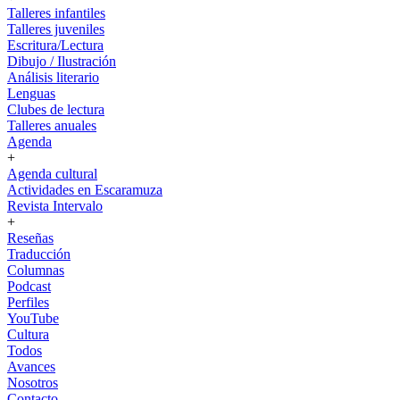
Talleres infantiles
Talleres juveniles
Escritura/Lectura
Dibujo / Ilustración
Análisis literario
Lenguas
Clubes de lectura
Talleres anuales
Agenda
+
Agenda cultural
Actividades en Escaramuza
Revista Intervalo
+
Reseñas
Traducción
Columnas
Podcast
Perfiles
YouTube
Cultura
Todos
Avances
Nosotros
Contacto