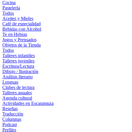
Cocina
Pastelería
Todos
Aceites y Mieles
Café de especialidad
Bebidas con Alcohol
Te en Hebras
Jugos y Prensados
Objetos de la Tienda
Todos
Talleres infantiles
Talleres juveniles
Escritura/Lectura
Dibujo / Ilustración
Análisis literario
Lenguas
Clubes de lectura
Talleres anuales
Agenda cultural
Actividades en Escaramuza
Reseñas
Traducción
Columnas
Podcast
Perfiles