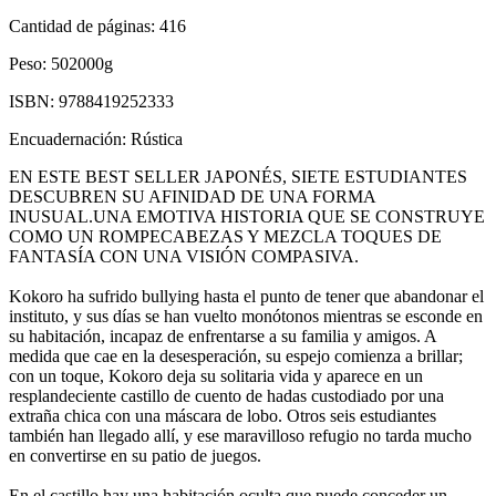
Cantidad de páginas:
416
Peso:
502000g
ISBN:
9788419252333
Encuadernación:
Rústica
EN ESTE BEST SELLER JAPONÉS, SIETE ESTUDIANTES
DESCUBREN SU AFINIDAD DE UNA FORMA
INUSUAL.UNA EMOTIVA HISTORIA QUE SE CONSTRUYE
COMO UN ROMPECABEZAS Y MEZCLA TOQUES DE
FANTASÍA CON UNA VISIÓN COMPASIVA.
Kokoro ha sufrido bullying hasta el punto de tener que abandonar el
instituto, y sus días se han vuelto monótonos mientras se esconde en
su habitación, incapaz de enfrentarse a su familia y amigos. A
medida que cae en la desesperación, su espejo comienza a brillar;
con un toque, Kokoro deja su solitaria vida y aparece en un
resplandeciente castillo de cuento de hadas custodiado por una
extraña chica con una máscara de lobo. Otros seis estudiantes
también han llegado allí, y ese maravilloso refugio no tarda mucho
en convertirse en su patio de juegos.
En el castillo hay una habitación oculta que puede conceder un