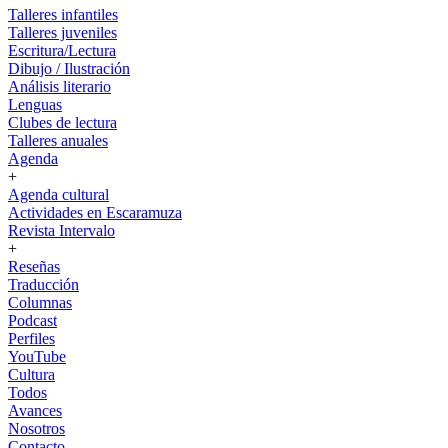
Talleres infantiles
Talleres juveniles
Escritura/Lectura
Dibujo / Ilustración
Análisis literario
Lenguas
Clubes de lectura
Talleres anuales
Agenda
+
Agenda cultural
Actividades en Escaramuza
Revista Intervalo
+
Reseñas
Traducción
Columnas
Podcast
Perfiles
YouTube
Cultura
Todos
Avances
Nosotros
Contacto