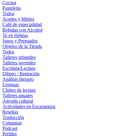
Cocina
Pastelería
Todos
Aceites y Mieles
Café de especialidad
Bebidas con Alcohol
Te en Hebras
Jugos y Prensados
Objetos de la Tienda
Todos
Talleres infantiles
Talleres juveniles
Escritura/Lectura
Dibujo / Ilustración
Análisis literario
Lenguas
Clubes de lectura
Talleres anuales
Agenda cultural
Actividades en Escaramuza
Reseñas
Traducción
Columnas
Podcast
Perfiles