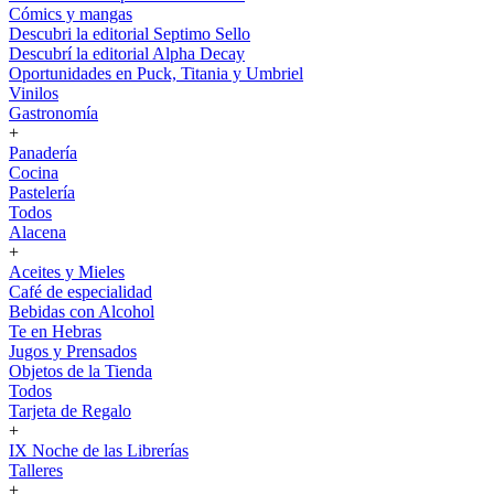
Cómics y mangas
Descubri la editorial Septimo Sello
Descubrí la editorial Alpha Decay
Oportunidades en Puck, Titania y Umbriel
Vinilos
Gastronomía
+
Panadería
Cocina
Pastelería
Todos
Alacena
+
Aceites y Mieles
Café de especialidad
Bebidas con Alcohol
Te en Hebras
Jugos y Prensados
Objetos de la Tienda
Todos
Tarjeta de Regalo
+
IX Noche de las Librerías
Talleres
+