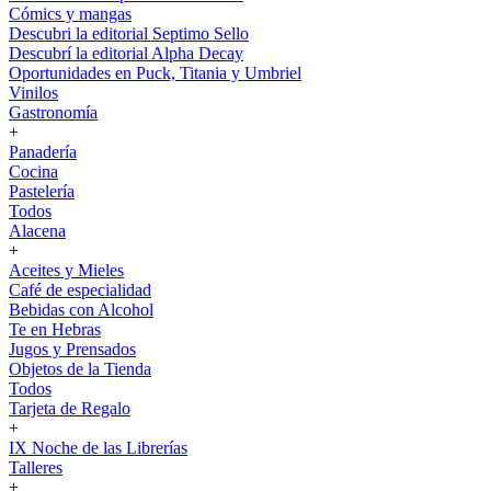
Cómics y mangas
Descubri la editorial Septimo Sello
Descubrí la editorial Alpha Decay
Oportunidades en Puck, Titania y Umbriel
Vinilos
Gastronomía
+
Panadería
Cocina
Pastelería
Todos
Alacena
+
Aceites y Mieles
Café de especialidad
Bebidas con Alcohol
Te en Hebras
Jugos y Prensados
Objetos de la Tienda
Todos
Tarjeta de Regalo
+
IX Noche de las Librerías
Talleres
+