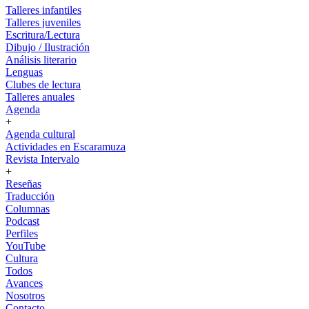
Talleres infantiles
Talleres juveniles
Escritura/Lectura
Dibujo / Ilustración
Análisis literario
Lenguas
Clubes de lectura
Talleres anuales
Agenda
+
Agenda cultural
Actividades en Escaramuza
Revista Intervalo
+
Reseñas
Traducción
Columnas
Podcast
Perfiles
YouTube
Cultura
Todos
Avances
Nosotros
Contacto