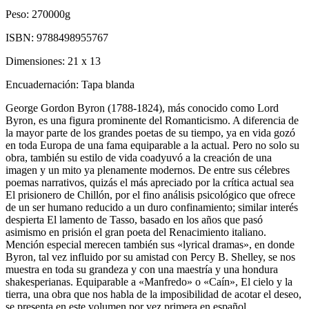
Peso:
270000g
ISBN:
9788498955767
Dimensiones:
21 x 13
Encuadernación:
Tapa blanda
George Gordon Byron (1788-1824), más conocido como Lord
Byron, es una figura prominente del Romanticismo. A diferencia de
la mayor parte de los grandes poetas de su tiempo, ya en vida gozó
en toda Europa de una fama equiparable a la actual. Pero no solo su
obra, también su estilo de vida coadyuvó a la creación de una
imagen y un mito ya plenamente modernos. De entre sus célebres
poemas narrativos, quizás el más apreciado por la crítica actual sea
El prisionero de Chillón, por el fino análisis psicológico que ofrece
de un ser humano reducido a un duro confinamiento; similar interés
despierta El lamento de Tasso, basado en los años que pasó
asimismo en prisión el gran poeta del Renacimiento italiano.
Mención especial merecen también sus «lyrical dramas», en donde
Byron, tal vez influido por su amistad con Percy B. Shelley, se nos
muestra en toda su grandeza y con una maestría y una hondura
shakesperianas. Equiparable a «Manfredo» o «Caín», El cielo y la
tierra, una obra que nos habla de la imposibilidad de acotar el deseo,
se presenta en este volumen por vez primera en español.