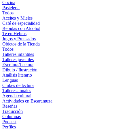
Cocina
Pastelería
Todos
Aceites y Mieles
Café de especialidad
Bebidas con Alcohol
Te en Hebras
Jugos y Prensados
Objetos de la Tienda
Todos
Talleres infantiles
Talleres juveniles
Escritura/Lectura
Dibujo / Ilustración
Análisis literario
Lenguas
Clubes de lectura
Talleres anuales
Agenda cultural
Actividades en Escaramuza
Reseñas
Traducción
Columnas
Podcast
Perfiles