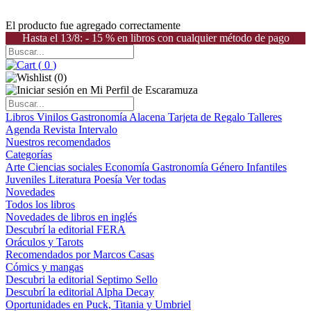
El producto fue agregado correctamente
Hasta el 13/8: - 15 % en libros con cualquier método de pago
(
0
)
(
0
)
Libros
Vinilos
Gastronomía
Alacena
Tarjeta de Regalo
Talleres
Agenda
Revista Intervalo
Nuestros recomendados
Categorías
Arte
Ciencias sociales
Economía
Gastronomía
Género
Infantiles
Juveniles
Literatura
Poesía
Ver todas
Novedades
Todos los libros
Novedades de libros en inglés
Descubrí la editorial FERA
Oráculos y Tarots
Recomendados por Marcos Casas
Cómics y mangas
Descubri la editorial Septimo Sello
Descubrí la editorial Alpha Decay
Oportunidades en Puck, Titania y Umbriel