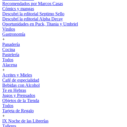
Recomendados por Marcos Casas
Cómics y mangas
Descubri la editorial Septimo Sello
Descubrí la editorial Alpha Decay
Oportunidades en Puck, Titania y Umbriel
Vinilos
Gastronomía
+
Panadería
Cocina
Pastelería
Todos
Alacena
+
Aceites y Mieles
Café de especialidad
Bebidas con Alcohol
Te en Hebras
Jugos y Prensados
Objetos de la Tienda
Todos
Tarjeta de Regalo
+
IX Noche de las Librerías
Talleres