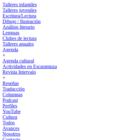
Talleres infantiles
Talleres juveniles
Escritura/Lectura
Dibujo / Ilustración
Análisis literario
Lenguas
Clubes de lectura
Talleres anuales
Agenda
+
Agenda cultural
Actividades en Escaramuza
Revista Intervalo
+
Reseñas
Traducción
Columnas
Podcast
Perfiles
YouTube
Cultura
Todos
Avances
Nosotros
Contacto