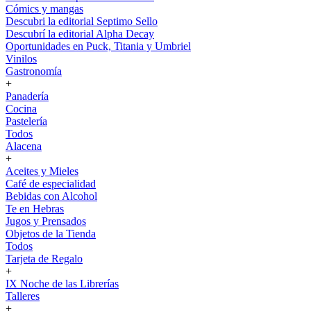
Cómics y mangas
Descubri la editorial Septimo Sello
Descubrí la editorial Alpha Decay
Oportunidades en Puck, Titania y Umbriel
Vinilos
Gastronomía
+
Panadería
Cocina
Pastelería
Todos
Alacena
+
Aceites y Mieles
Café de especialidad
Bebidas con Alcohol
Te en Hebras
Jugos y Prensados
Objetos de la Tienda
Todos
Tarjeta de Regalo
+
IX Noche de las Librerías
Talleres
+