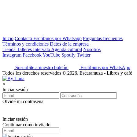
Inicio
Contacto
Escribinos por Whatsapp
Preguntas frecuentes
Términos y condiciones
Datos de la empresa
Tienda
Talleres
Intervalo
Agenda cultural
Nosotros
Instagram
Facebook
YouTube
Spotify
Twitter
Suscribite a nuestro boletín
Escribinos por WhatsApp
Todos los derechos reservados © 2026, Escaramuza - Libros y café
×
Iniciar sesión
Olvidé mi contraseña
Iniciar sesión
Continuar como invitado