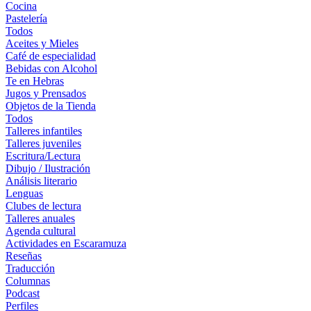
Cocina
Pastelería
Todos
Aceites y Mieles
Café de especialidad
Bebidas con Alcohol
Te en Hebras
Jugos y Prensados
Objetos de la Tienda
Todos
Talleres infantiles
Talleres juveniles
Escritura/Lectura
Dibujo / Ilustración
Análisis literario
Lenguas
Clubes de lectura
Talleres anuales
Agenda cultural
Actividades en Escaramuza
Reseñas
Traducción
Columnas
Podcast
Perfiles