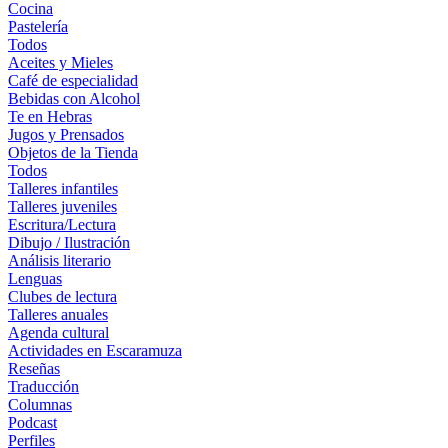
Cocina
Pastelería
Todos
Aceites y Mieles
Café de especialidad
Bebidas con Alcohol
Te en Hebras
Jugos y Prensados
Objetos de la Tienda
Todos
Talleres infantiles
Talleres juveniles
Escritura/Lectura
Dibujo / Ilustración
Análisis literario
Lenguas
Clubes de lectura
Talleres anuales
Agenda cultural
Actividades en Escaramuza
Reseñas
Traducción
Columnas
Podcast
Perfiles