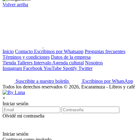
Volver arriba
Inicio
Contacto
Escribinos por Whatsapp
Preguntas frecuentes
Términos y condiciones
Datos de la empresa
Tienda
Talleres
Intervalo
Agenda cultural
Nosotros
Instagram
Facebook
YouTube
Spotify
Twitter
Suscribite a nuestro boletín
Escribinos por WhatsApp
Todos los derechos reservados © 2026, Escaramuza - Libros y café
×
Iniciar sesión
Olvidé mi contraseña
Iniciar sesión
Continuar como invitado