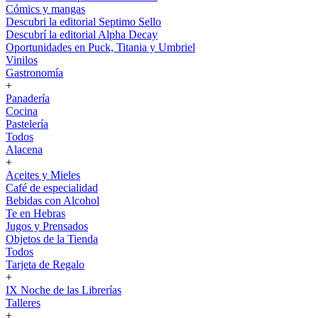
Cómics y mangas
Descubri la editorial Septimo Sello
Descubrí la editorial Alpha Decay
Oportunidades en Puck, Titania y Umbriel
Vinilos
Gastronomía
+
Panadería
Cocina
Pastelería
Todos
Alacena
+
Aceites y Mieles
Café de especialidad
Bebidas con Alcohol
Te en Hebras
Jugos y Prensados
Objetos de la Tienda
Todos
Tarjeta de Regalo
+
IX Noche de las Librerías
Talleres
+