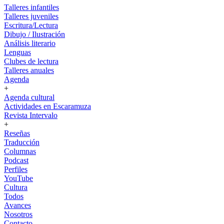
Talleres infantiles
Talleres juveniles
Escritura/Lectura
Dibujo / Ilustración
Análisis literario
Lenguas
Clubes de lectura
Talleres anuales
Agenda
+
Agenda cultural
Actividades en Escaramuza
Revista Intervalo
+
Reseñas
Traducción
Columnas
Podcast
Perfiles
YouTube
Cultura
Todos
Avances
Nosotros
Contacto