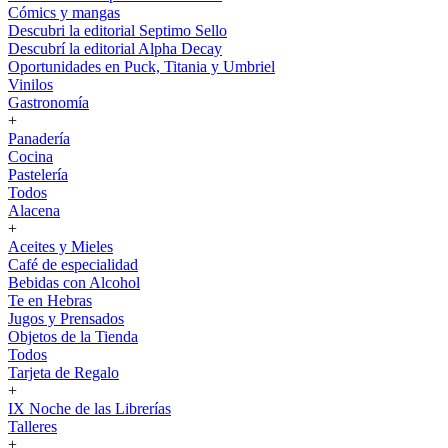
Cómics y mangas
Descubri la editorial Septimo Sello
Descubrí la editorial Alpha Decay
Oportunidades en Puck, Titania y Umbriel
Vinilos
Gastronomía
+
Panadería
Cocina
Pastelería
Todos
Alacena
+
Aceites y Mieles
Café de especialidad
Bebidas con Alcohol
Te en Hebras
Jugos y Prensados
Objetos de la Tienda
Todos
Tarjeta de Regalo
+
IX Noche de las Librerías
Talleres
+