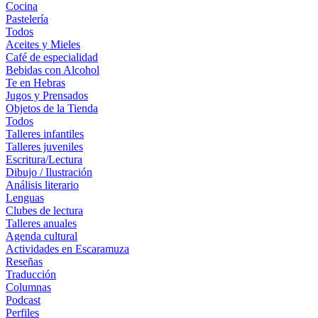
Cocina
Pastelería
Todos
Aceites y Mieles
Café de especialidad
Bebidas con Alcohol
Te en Hebras
Jugos y Prensados
Objetos de la Tienda
Todos
Talleres infantiles
Talleres juveniles
Escritura/Lectura
Dibujo / Ilustración
Análisis literario
Lenguas
Clubes de lectura
Talleres anuales
Agenda cultural
Actividades en Escaramuza
Reseñas
Traducción
Columnas
Podcast
Perfiles