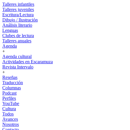
Talleres infantiles
Talleres juveniles
Escritura/Lectura
Dibujo / Ilustración
Análisis literario
Lenguas
Clubes de lectura
Talleres anuales
Agenda
+
Agenda cultural
Actividades en Escaramuza
Revista Intervalo
+
Reseñas
Traducción
Columnas
Podcast
Perfiles
YouTube
Cultura
Todos
Avances
Nosotros
Contacto