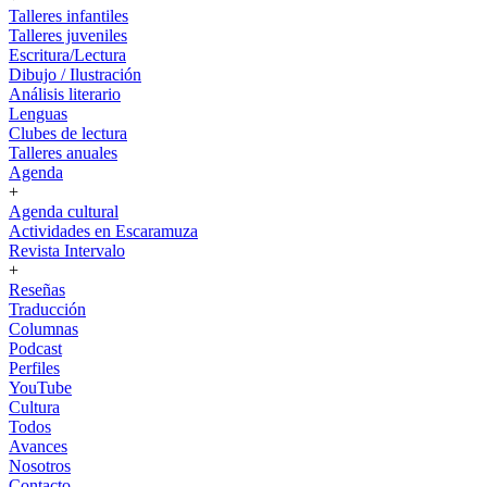
Talleres infantiles
Talleres juveniles
Escritura/Lectura
Dibujo / Ilustración
Análisis literario
Lenguas
Clubes de lectura
Talleres anuales
Agenda
+
Agenda cultural
Actividades en Escaramuza
Revista Intervalo
+
Reseñas
Traducción
Columnas
Podcast
Perfiles
YouTube
Cultura
Todos
Avances
Nosotros
Contacto