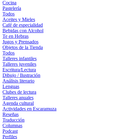
Cocina
Pastelería
Todos
Aceites y Mieles
Café de especialidad
Bebidas con Alcohol
Te en Hebras
Jugos y Prensados
Objetos de la Tienda
Todos
Talleres infantiles
Talleres juveniles
Escritura/Lectura
Dibujo / Ilustración
Análisis literario
Lenguas
Clubes de lectura
Talleres anuales
Agenda cultural
Actividades en Escaramuza
Reseñas
Traducción
Columnas
Podcast
Perfiles