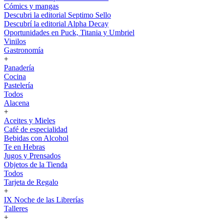
Cómics y mangas
Descubri la editorial Septimo Sello
Descubrí la editorial Alpha Decay
Oportunidades en Puck, Titania y Umbriel
Vinilos
Gastronomía
+
Panadería
Cocina
Pastelería
Todos
Alacena
+
Aceites y Mieles
Café de especialidad
Bebidas con Alcohol
Te en Hebras
Jugos y Prensados
Objetos de la Tienda
Todos
Tarjeta de Regalo
+
IX Noche de las Librerías
Talleres
+