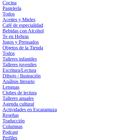
Cocina
Pastelería
Todos
Aceites y Mieles
Café de especialidad
Bebidas con Alcohol
Te en Hebras
Jugos y Prensados
Objetos de la Tienda
Todos
Talleres infantiles
Talleres juveniles
Escritura/Lectura
Dibujo / Ilustración
Análisis literario
Lenguas
Clubes de lectura
Talleres anuales
Agenda cultural
Actividades en Escaramuza
Reseñas
Traducción
Columnas
Podcast
Perfiles