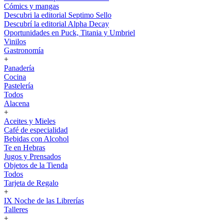
Cómics y mangas
Descubri la editorial Septimo Sello
Descubrí la editorial Alpha Decay
Oportunidades en Puck, Titania y Umbriel
Vinilos
Gastronomía
+
Panadería
Cocina
Pastelería
Todos
Alacena
+
Aceites y Mieles
Café de especialidad
Bebidas con Alcohol
Te en Hebras
Jugos y Prensados
Objetos de la Tienda
Todos
Tarjeta de Regalo
+
IX Noche de las Librerías
Talleres
+