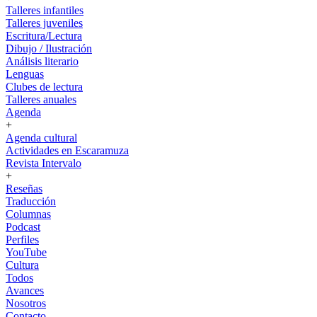
Talleres infantiles
Talleres juveniles
Escritura/Lectura
Dibujo / Ilustración
Análisis literario
Lenguas
Clubes de lectura
Talleres anuales
Agenda
+
Agenda cultural
Actividades en Escaramuza
Revista Intervalo
+
Reseñas
Traducción
Columnas
Podcast
Perfiles
YouTube
Cultura
Todos
Avances
Nosotros
Contacto