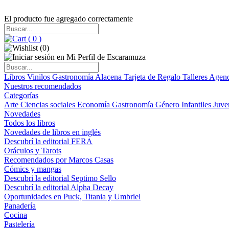
El producto fue agregado correctamente
(
0
)
(
0
)
Libros
Vinilos
Gastronomía
Alacena
Tarjeta de Regalo
Talleres
Agen
Nuestros recomendados
Categorías
Arte
Ciencias sociales
Economía
Gastronomía
Género
Infantiles
Juve
Novedades
Todos los libros
Novedades de libros en inglés
Descubrí la editorial FERA
Oráculos y Tarots
Recomendados por Marcos Casas
Cómics y mangas
Descubri la editorial Septimo Sello
Descubrí la editorial Alpha Decay
Oportunidades en Puck, Titania y Umbriel
Panadería
Cocina
Pastelería