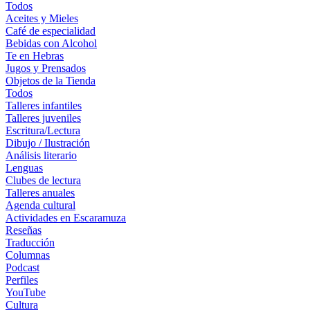
Todos
Aceites y Mieles
Café de especialidad
Bebidas con Alcohol
Te en Hebras
Jugos y Prensados
Objetos de la Tienda
Todos
Talleres infantiles
Talleres juveniles
Escritura/Lectura
Dibujo / Ilustración
Análisis literario
Lenguas
Clubes de lectura
Talleres anuales
Agenda cultural
Actividades en Escaramuza
Reseñas
Traducción
Columnas
Podcast
Perfiles
YouTube
Cultura