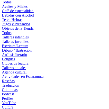
Todos
Aceites y Mieles
Café de especialidad
Bebidas con Alcohol
Te en Hebras
Jugos y Prensados
Objetos de la Tienda
Todos
Talleres infantiles
Talleres juveniles
Escritura/Lectura
Dibujo / Ilustración
Análisis literario
Lenguas
Clubes de lectura
Talleres anuales
Agenda cultural
Actividades en Escaramuza
Reseñas
Traducción
Columnas
Podcast
Perfiles
YouTube
Cultura