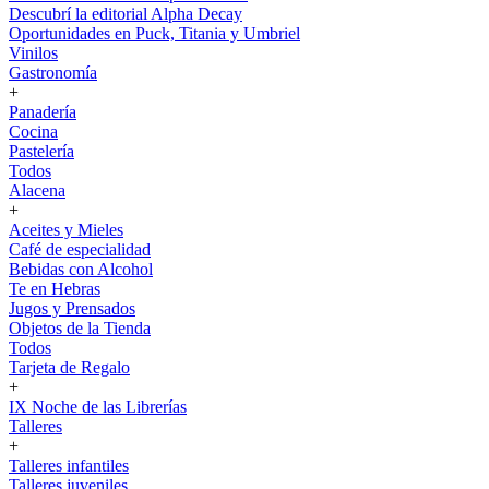
Descubrí la editorial Alpha Decay
Oportunidades en Puck, Titania y Umbriel
Vinilos
Gastronomía
+
Panadería
Cocina
Pastelería
Todos
Alacena
+
Aceites y Mieles
Café de especialidad
Bebidas con Alcohol
Te en Hebras
Jugos y Prensados
Objetos de la Tienda
Todos
Tarjeta de Regalo
+
IX Noche de las Librerías
Talleres
+
Talleres infantiles
Talleres juveniles