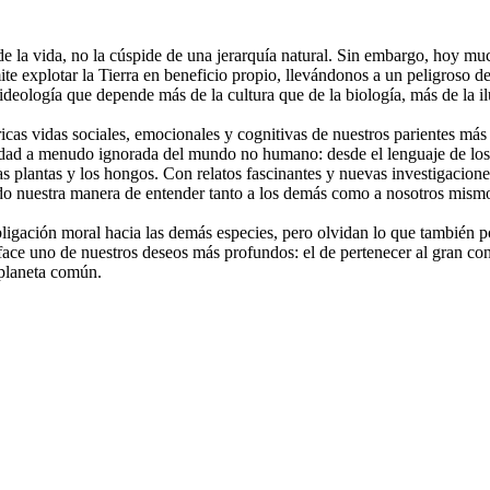
 la vida, no la cúspide de una jerarquía natural. Sin embargo, hoy mu
te explotar la Tierra en beneficio propio, llevándonos a un peligroso des
ología que depende más de la cultura que de la biología, más de la ilus
icas vidas sociales, emocionales y cognitivas de nuestros parientes má
jidad a menudo ignorada del mundo no humano: desde el lenguaje de los pá
las plantas y los hongos. Con relatos fascinantes y nuevas investigacio
ndo nuestra manera de entender tanto a los demás como a nosotros mism
bligación moral hacia las demás especies, pero olvidan lo que también 
sface uno de nuestros deseos más profundos: el de pertenecer al gran c
 planeta común.