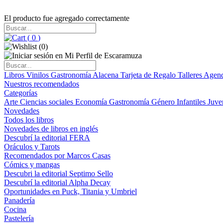
El producto fue agregado correctamente
(
0
)
(
0
)
Libros
Vinilos
Gastronomía
Alacena
Tarjeta de Regalo
Talleres
Agen
Nuestros recomendados
Categorías
Arte
Ciencias sociales
Economía
Gastronomía
Género
Infantiles
Juve
Novedades
Todos los libros
Novedades de libros en inglés
Descubrí la editorial FERA
Oráculos y Tarots
Recomendados por Marcos Casas
Cómics y mangas
Descubri la editorial Septimo Sello
Descubrí la editorial Alpha Decay
Oportunidades en Puck, Titania y Umbriel
Panadería
Cocina
Pastelería