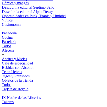
Cómics y mangas
Descubri la editorial Septimo Sello
Descubrí la editorial Alpha Decay
Oportunidades en Puck, Titania y Umbriel
Vinilos
Gastronomía
+
Panadería
Cocina
Pastelería
Todos
Alacena
+
Aceites y Mieles
Café de especialidad
Bebidas con Alcohol
Te en Hebras
Jugos y Prensados
Objetos de la Tienda
Todos
Tarjeta de Regalo
+
IX Noche de las Librerías
Talleres
+