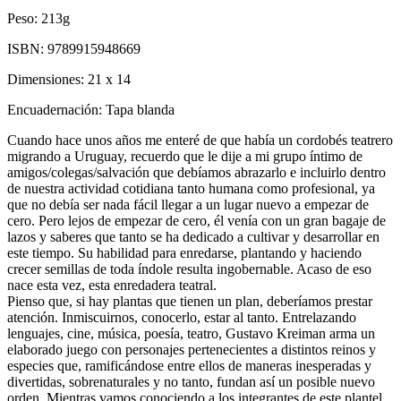
Peso:
213g
ISBN:
9789915948669
Dimensiones:
21 x 14
Encuadernación:
Tapa blanda
Cuando hace unos años me enteré de que había un cordobés teatrero
migrando a Uruguay, recuerdo que le dije a mi grupo íntimo de
amigos/colegas/salvación que debíamos abrazarlo e incluirlo dentro
de nuestra actividad cotidiana tanto humana como profesional, ya
que no debía ser nada fácil llegar a un lugar nuevo a empezar de
cero. Pero lejos de empezar de cero, él venía con un gran bagaje de
lazos y saberes que tanto se ha dedicado a cultivar y desarrollar en
este tiempo. Su habilidad para enredarse, plantando y haciendo
crecer semillas de toda índole resulta ingobernable. Acaso de eso
nace esta vez, esta enredadera teatral.
Pienso que, si hay plantas que tienen un plan, deberíamos prestar
atención. Inmiscuirnos, conocerlo, estar al tanto. Entrelazando
lenguajes, cine, música, poesía, teatro, Gustavo Kreiman arma un
elaborado juego con personajes pertenecientes a distintos reinos y
especies que, ramificándose entre ellos de maneras inesperadas y
divertidas, sobrenaturales y no tanto, fundan así un posible nuevo
orden. Mientras vamos conociendo a los integrantes de este plantel,