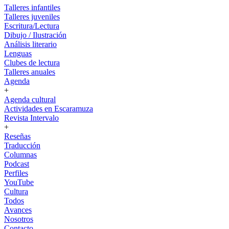
Talleres infantiles
Talleres juveniles
Escritura/Lectura
Dibujo / Ilustración
Análisis literario
Lenguas
Clubes de lectura
Talleres anuales
Agenda
+
Agenda cultural
Actividades en Escaramuza
Revista Intervalo
+
Reseñas
Traducción
Columnas
Podcast
Perfiles
YouTube
Cultura
Todos
Avances
Nosotros
Contacto