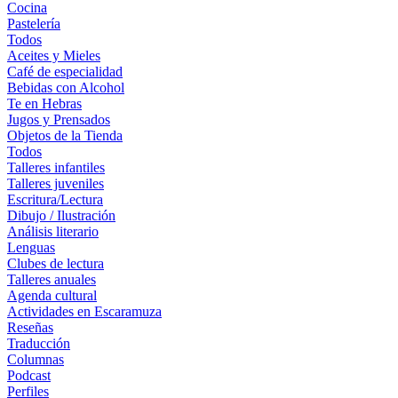
Cocina
Pastelería
Todos
Aceites y Mieles
Café de especialidad
Bebidas con Alcohol
Te en Hebras
Jugos y Prensados
Objetos de la Tienda
Todos
Talleres infantiles
Talleres juveniles
Escritura/Lectura
Dibujo / Ilustración
Análisis literario
Lenguas
Clubes de lectura
Talleres anuales
Agenda cultural
Actividades en Escaramuza
Reseñas
Traducción
Columnas
Podcast
Perfiles