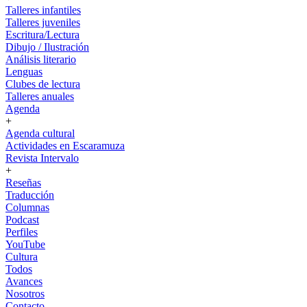
Talleres infantiles
Talleres juveniles
Escritura/Lectura
Dibujo / Ilustración
Análisis literario
Lenguas
Clubes de lectura
Talleres anuales
Agenda
+
Agenda cultural
Actividades en Escaramuza
Revista Intervalo
+
Reseñas
Traducción
Columnas
Podcast
Perfiles
YouTube
Cultura
Todos
Avances
Nosotros
Contacto