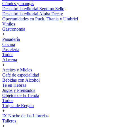
Cómics y mangas
Descubri la editorial Septimo Sello
Descubrí la editorial Alpha Decay
Oportunidades en Puck, Titania y Umbriel
Vinilos
Gastronomía
+
Panadería
Cocina
Pastelería
Todos
Alacena
+
Aceites y Mieles
Café de especialidad
Bebidas con Alcohol
Te en Hebras
Jugos y Prensados
Objetos de la Tienda
Todos
Tarjeta de Regalo
+
IX Noche de las Librerías
Talleres
+