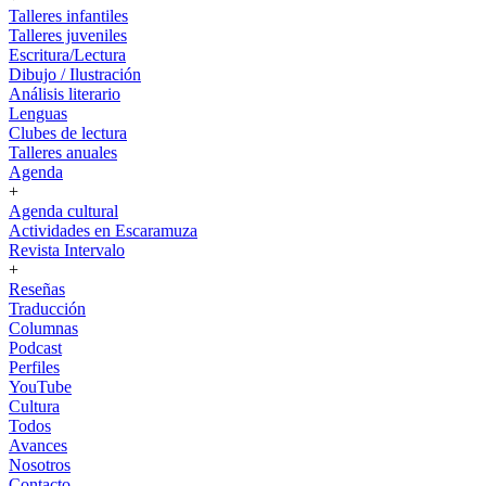
Talleres infantiles
Talleres juveniles
Escritura/Lectura
Dibujo / Ilustración
Análisis literario
Lenguas
Clubes de lectura
Talleres anuales
Agenda
+
Agenda cultural
Actividades en Escaramuza
Revista Intervalo
+
Reseñas
Traducción
Columnas
Podcast
Perfiles
YouTube
Cultura
Todos
Avances
Nosotros
Contacto