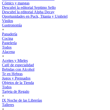
Cómics y mangas
Descubri la editorial Septimo Sello
Descubrí la editorial Alpha Decay
Oportunidades en Puck, Titania y Umbriel
Vinilos
Gastronomía
+
Panadería
Cocina
Pastelería
Todos
Alacena
+
Aceites y Mieles
Café de especialidad
Bebidas con Alcohol
Te en Hebras
Jugos y Prensados
Objetos de la Tienda
Todos
Tarjeta de Regalo
+
IX Noche de las Librerías
Talleres
+