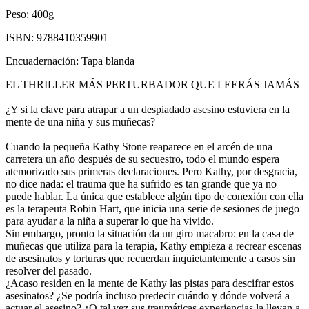
Peso:
400g
ISBN:
9788410359901
Encuadernación:
Tapa blanda
EL THRILLER MÁS PERTURBADOR QUE LEERÁS JAMÁS
¿Y si la clave para atrapar a un despiadado asesino estuviera en la
mente de una niña y sus muñecas?
Cuando la pequeña Kathy Stone reaparece en el arcén de una
carretera un año después de su secuestro, todo el mundo espera
atemorizado sus primeras declaraciones. Pero Kathy, por desgracia,
no dice nada: el trauma que ha sufrido es tan grande que ya no
puede hablar. La única que establece algún tipo de conexión con ella
es la terapeuta Robin Hart, que inicia una serie de sesiones de juego
para ayudar a la niña a superar lo que ha vivido.
Sin embargo, pronto la situación da un giro macabro: en la casa de
muñecas que utiliza para la terapia, Kathy empieza a recrear escenas
de asesinatos y torturas que recuerdan inquietantemente a casos sin
resolver del pasado.
¿Acaso residen en la mente de Kathy las pistas para descifrar estos
asesinatos? ¿Se podría incluso predecir cuándo y dónde volverá a
actuar el asesino? ¿O tal vez sus traumáticas experiencias la llevan a