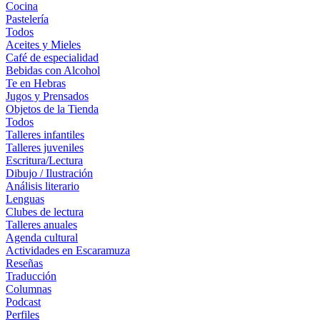
Cocina
Pastelería
Todos
Aceites y Mieles
Café de especialidad
Bebidas con Alcohol
Te en Hebras
Jugos y Prensados
Objetos de la Tienda
Todos
Talleres infantiles
Talleres juveniles
Escritura/Lectura
Dibujo / Ilustración
Análisis literario
Lenguas
Clubes de lectura
Talleres anuales
Agenda cultural
Actividades en Escaramuza
Reseñas
Traducción
Columnas
Podcast
Perfiles