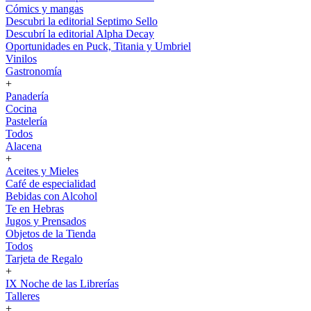
Cómics y mangas
Descubri la editorial Septimo Sello
Descubrí la editorial Alpha Decay
Oportunidades en Puck, Titania y Umbriel
Vinilos
Gastronomía
+
Panadería
Cocina
Pastelería
Todos
Alacena
+
Aceites y Mieles
Café de especialidad
Bebidas con Alcohol
Te en Hebras
Jugos y Prensados
Objetos de la Tienda
Todos
Tarjeta de Regalo
+
IX Noche de las Librerías
Talleres
+