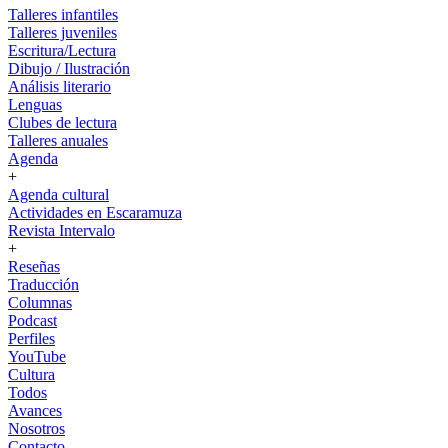
Talleres infantiles
Talleres juveniles
Escritura/Lectura
Dibujo / Ilustración
Análisis literario
Lenguas
Clubes de lectura
Talleres anuales
Agenda
+
Agenda cultural
Actividades en Escaramuza
Revista Intervalo
+
Reseñas
Traducción
Columnas
Podcast
Perfiles
YouTube
Cultura
Todos
Avances
Nosotros
Contacto