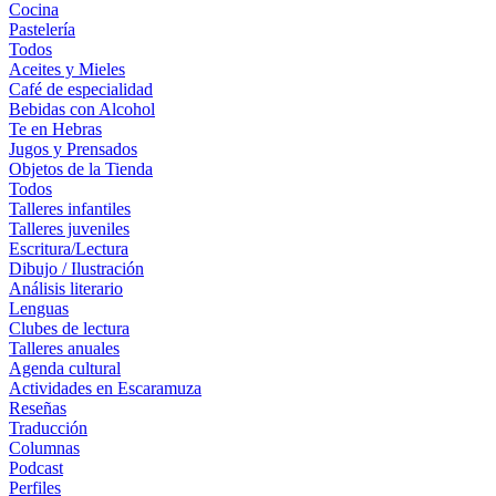
Cocina
Pastelería
Todos
Aceites y Mieles
Café de especialidad
Bebidas con Alcohol
Te en Hebras
Jugos y Prensados
Objetos de la Tienda
Todos
Talleres infantiles
Talleres juveniles
Escritura/Lectura
Dibujo / Ilustración
Análisis literario
Lenguas
Clubes de lectura
Talleres anuales
Agenda cultural
Actividades en Escaramuza
Reseñas
Traducción
Columnas
Podcast
Perfiles