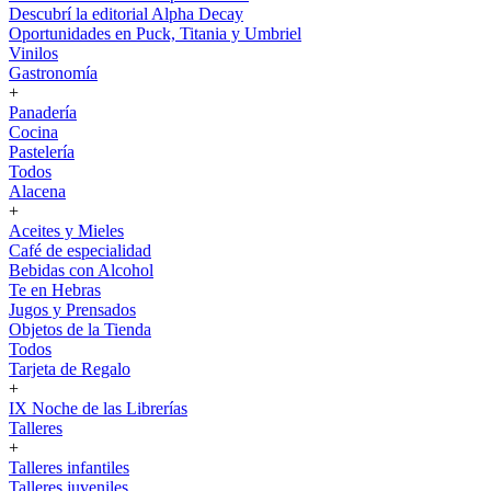
Descubrí la editorial Alpha Decay
Oportunidades en Puck, Titania y Umbriel
Vinilos
Gastronomía
+
Panadería
Cocina
Pastelería
Todos
Alacena
+
Aceites y Mieles
Café de especialidad
Bebidas con Alcohol
Te en Hebras
Jugos y Prensados
Objetos de la Tienda
Todos
Tarjeta de Regalo
+
IX Noche de las Librerías
Talleres
+
Talleres infantiles
Talleres juveniles