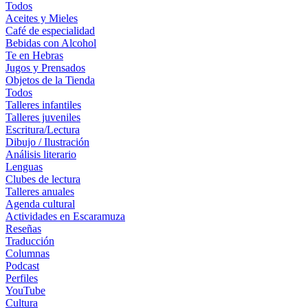
Todos
Aceites y Mieles
Café de especialidad
Bebidas con Alcohol
Te en Hebras
Jugos y Prensados
Objetos de la Tienda
Todos
Talleres infantiles
Talleres juveniles
Escritura/Lectura
Dibujo / Ilustración
Análisis literario
Lenguas
Clubes de lectura
Talleres anuales
Agenda cultural
Actividades en Escaramuza
Reseñas
Traducción
Columnas
Podcast
Perfiles
YouTube
Cultura