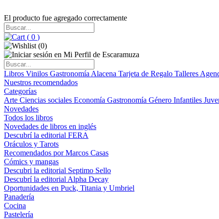
El producto fue agregado correctamente
(
0
)
(
0
)
Libros
Vinilos
Gastronomía
Alacena
Tarjeta de Regalo
Talleres
Agen
Nuestros recomendados
Categorías
Arte
Ciencias sociales
Economía
Gastronomía
Género
Infantiles
Juve
Novedades
Todos los libros
Novedades de libros en inglés
Descubrí la editorial FERA
Oráculos y Tarots
Recomendados por Marcos Casas
Cómics y mangas
Descubri la editorial Septimo Sello
Descubrí la editorial Alpha Decay
Oportunidades en Puck, Titania y Umbriel
Panadería
Cocina
Pastelería