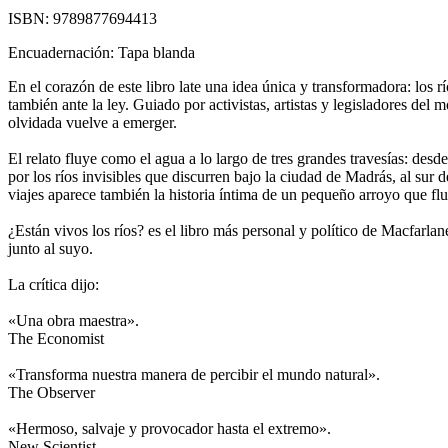
ISBN:
9789877694413
Encuadernación:
Tapa blanda
En el corazón de este libro late una idea única y transformadora: los 
también ante la ley. Guiado por activistas, artistas y legisladores de
olvidada vuelve a emerger.
El relato fluye como el agua a lo largo de tres grandes travesías: de
por los ríos invisibles que discurren bajo la ciudad de Madrás, al sur 
viajes aparece también la historia íntima de un pequeño arroyo que fluy
¿Están vivos los ríos? es el libro más personal y político de Macfarla
junto al suyo.
La crítica dijo:
«Una obra maestra».
The Economist
«Transforma nuestra manera de percibir el mundo natural».
The Observer
«Hermoso, salvaje y provocador hasta el extremo».
New Scientist