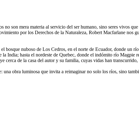
ríos no son mera materia al servicio del ser humano, sino seres vivos q
l movimiento por los Derechos de la Naturaleza, Robert Macfarlane nos g
sde el bosque nuboso de Los Cedros, en el norte de Ecuador, donde un rí
de la India; hasta el nordeste de Quebec, donde el indómito río Magpie re
e cerca de la casa del autor y su familia, cuyas vidas han transcurrido, c
ne: una obra luminosa que invita a reimaginar no solo los ríos, sino tam