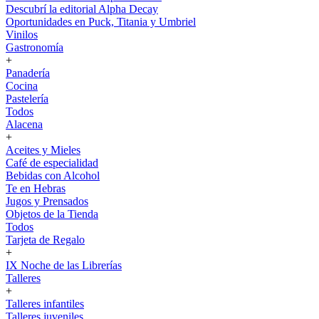
Descubrí la editorial Alpha Decay
Oportunidades en Puck, Titania y Umbriel
Vinilos
Gastronomía
+
Panadería
Cocina
Pastelería
Todos
Alacena
+
Aceites y Mieles
Café de especialidad
Bebidas con Alcohol
Te en Hebras
Jugos y Prensados
Objetos de la Tienda
Todos
Tarjeta de Regalo
+
IX Noche de las Librerías
Talleres
+
Talleres infantiles
Talleres juveniles