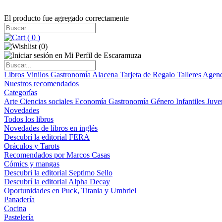
El producto fue agregado correctamente
(
0
)
(
0
)
Libros
Vinilos
Gastronomía
Alacena
Tarjeta de Regalo
Talleres
Agen
Nuestros recomendados
Categorías
Arte
Ciencias sociales
Economía
Gastronomía
Género
Infantiles
Juve
Novedades
Todos los libros
Novedades de libros en inglés
Descubrí la editorial FERA
Oráculos y Tarots
Recomendados por Marcos Casas
Cómics y mangas
Descubri la editorial Septimo Sello
Descubrí la editorial Alpha Decay
Oportunidades en Puck, Titania y Umbriel
Panadería
Cocina
Pastelería