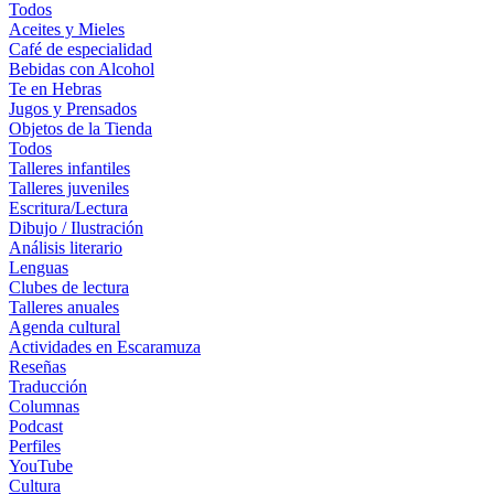
Todos
Aceites y Mieles
Café de especialidad
Bebidas con Alcohol
Te en Hebras
Jugos y Prensados
Objetos de la Tienda
Todos
Talleres infantiles
Talleres juveniles
Escritura/Lectura
Dibujo / Ilustración
Análisis literario
Lenguas
Clubes de lectura
Talleres anuales
Agenda cultural
Actividades en Escaramuza
Reseñas
Traducción
Columnas
Podcast
Perfiles
YouTube
Cultura