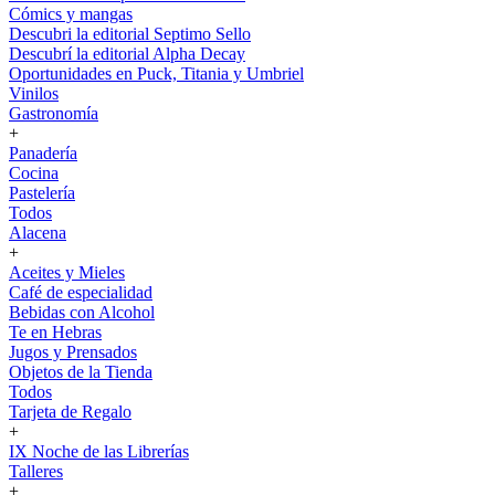
Cómics y mangas
Descubri la editorial Septimo Sello
Descubrí la editorial Alpha Decay
Oportunidades en Puck, Titania y Umbriel
Vinilos
Gastronomía
+
Panadería
Cocina
Pastelería
Todos
Alacena
+
Aceites y Mieles
Café de especialidad
Bebidas con Alcohol
Te en Hebras
Jugos y Prensados
Objetos de la Tienda
Todos
Tarjeta de Regalo
+
IX Noche de las Librerías
Talleres
+