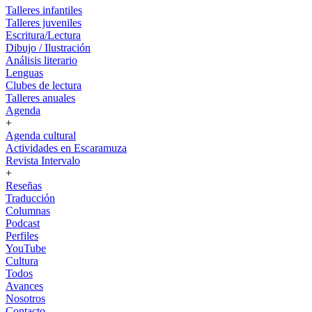
Talleres infantiles
Talleres juveniles
Escritura/Lectura
Dibujo / Ilustración
Análisis literario
Lenguas
Clubes de lectura
Talleres anuales
Agenda
+
Agenda cultural
Actividades en Escaramuza
Revista Intervalo
+
Reseñas
Traducción
Columnas
Podcast
Perfiles
YouTube
Cultura
Todos
Avances
Nosotros
Contacto