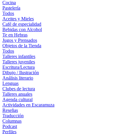
Cocina
Pastelería
Todos
Aceites y Mieles
Café de especialidad
Bebidas con Alcohol
Te en Hebras
Jugos y Prensados
Objetos de la Tienda
Todos
Talleres infantiles
Talleres juveniles
Escritura/Lectura
Dibujo / Ilustración
Análisis literario
Lenguas
Clubes de lectura
Talleres anuales
Agenda cultural
Actividades en Escaramuza
Reseñas
Traducción
Columnas
Podcast
Perfiles