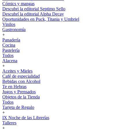
Cómics y mangas
Descubri la editorial Septimo Sello
Descubrí la editorial Alpha Decay
Oportunidades en Puck, Titania y Umbriel
Vinilos
Gastronomía
+
Panadería
Cocina
Pastelería
Todos
Alacena
+
Aceites y Mieles
Café de especialidad
Bebidas con Alcohol
Te en Hebras
Jugos y Prensados
Objetos de la Tienda
Todos
Tarjeta de Regalo
+
IX Noche de las Librerías
Talleres
+