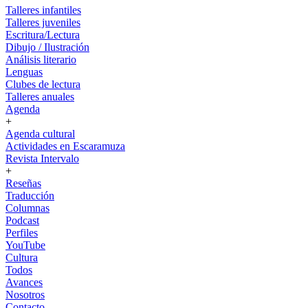
Talleres infantiles
Talleres juveniles
Escritura/Lectura
Dibujo / Ilustración
Análisis literario
Lenguas
Clubes de lectura
Talleres anuales
Agenda
+
Agenda cultural
Actividades en Escaramuza
Revista Intervalo
+
Reseñas
Traducción
Columnas
Podcast
Perfiles
YouTube
Cultura
Todos
Avances
Nosotros
Contacto