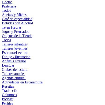
Cocina
Pastelería
Todos
Aceites y Mieles
Café de especialidad
Bebidas con Alcohol
Te en Hebras
Jugos y Prensados
Objetos de la Tienda
Todos
Talleres infantiles
Talleres juveniles
Escritura/Lectura
Dibujo / Ilustración
Análisis literario
Lenguas
Clubes de lectura
Talleres anuales
Agenda cultural
Actividades en Escaramuza
Reseñas
Traducción
Columnas
Podcast
Perfiles