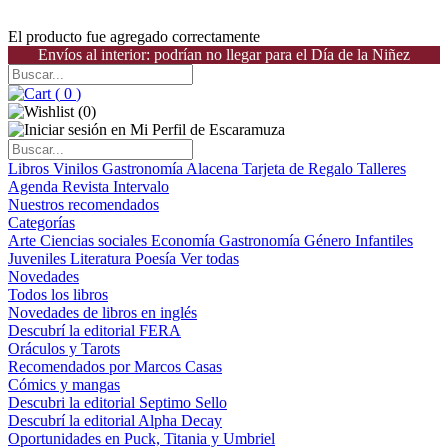
El producto fue agregado correctamente
Envíos al interior: podrían no llegar para el Día de la Niñez
(
0
)
(
0
)
Libros
Vinilos
Gastronomía
Alacena
Tarjeta de Regalo
Talleres
Agenda
Revista Intervalo
Nuestros recomendados
Categorías
Arte
Ciencias sociales
Economía
Gastronomía
Género
Infantiles
Juveniles
Literatura
Poesía
Ver todas
Novedades
Todos los libros
Novedades de libros en inglés
Descubrí la editorial FERA
Oráculos y Tarots
Recomendados por Marcos Casas
Cómics y mangas
Descubri la editorial Septimo Sello
Descubrí la editorial Alpha Decay
Oportunidades en Puck, Titania y Umbriel