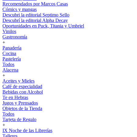
Recomendados por Marcos Casas
Cómics y mangas
Descubri la editorial Septimo Sello
Descubrí la editorial Alpha Decay
Oportunidades en Puck, Titania y Umbriel
Vinilos
Gastronomía
+
Panadería
Cocina
Pastelería
Todos
Alacena
+
Aceites y Mieles
Café de especialidad
Bebidas con Alcohol
Te en Hebras
Jugos y Prensados
Objetos de la Tienda
Todos
Tarjeta de Regalo
+
IX Noche de las Librerías
Talleres