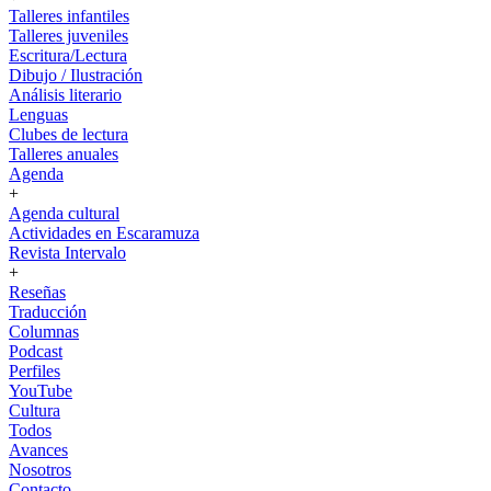
Talleres infantiles
Talleres juveniles
Escritura/Lectura
Dibujo / Ilustración
Análisis literario
Lenguas
Clubes de lectura
Talleres anuales
Agenda
+
Agenda cultural
Actividades en Escaramuza
Revista Intervalo
+
Reseñas
Traducción
Columnas
Podcast
Perfiles
YouTube
Cultura
Todos
Avances
Nosotros
Contacto