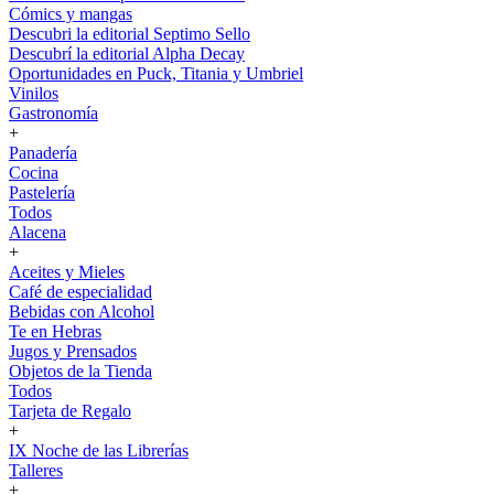
Cómics y mangas
Descubri la editorial Septimo Sello
Descubrí la editorial Alpha Decay
Oportunidades en Puck, Titania y Umbriel
Vinilos
Gastronomía
+
Panadería
Cocina
Pastelería
Todos
Alacena
+
Aceites y Mieles
Café de especialidad
Bebidas con Alcohol
Te en Hebras
Jugos y Prensados
Objetos de la Tienda
Todos
Tarjeta de Regalo
+
IX Noche de las Librerías
Talleres
+