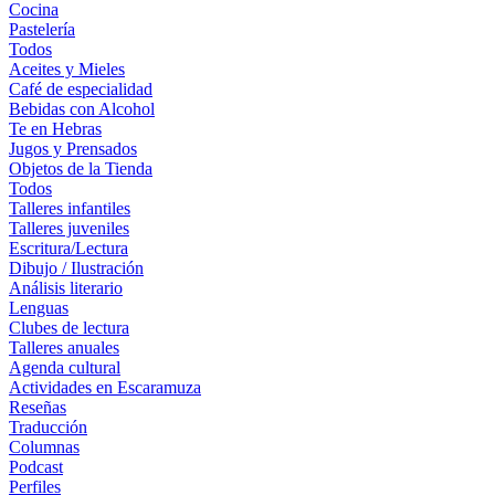
Cocina
Pastelería
Todos
Aceites y Mieles
Café de especialidad
Bebidas con Alcohol
Te en Hebras
Jugos y Prensados
Objetos de la Tienda
Todos
Talleres infantiles
Talleres juveniles
Escritura/Lectura
Dibujo / Ilustración
Análisis literario
Lenguas
Clubes de lectura
Talleres anuales
Agenda cultural
Actividades en Escaramuza
Reseñas
Traducción
Columnas
Podcast
Perfiles