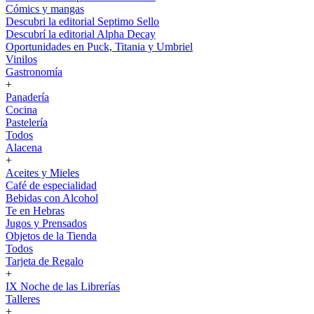
Cómics y mangas
Descubri la editorial Septimo Sello
Descubrí la editorial Alpha Decay
Oportunidades en Puck, Titania y Umbriel
Vinilos
Gastronomía
+
Panadería
Cocina
Pastelería
Todos
Alacena
+
Aceites y Mieles
Café de especialidad
Bebidas con Alcohol
Te en Hebras
Jugos y Prensados
Objetos de la Tienda
Todos
Tarjeta de Regalo
+
IX Noche de las Librerías
Talleres
+