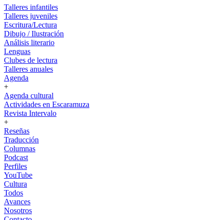
Talleres infantiles
Talleres juveniles
Escritura/Lectura
Dibujo / Ilustración
Análisis literario
Lenguas
Clubes de lectura
Talleres anuales
Agenda
+
Agenda cultural
Actividades en Escaramuza
Revista Intervalo
+
Reseñas
Traducción
Columnas
Podcast
Perfiles
YouTube
Cultura
Todos
Avances
Nosotros
Contacto