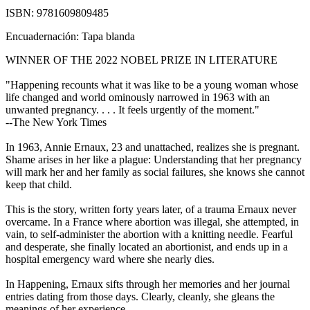
ISBN:
9781609809485
Encuadernación:
Tapa blanda
WINNER OF THE 2022 NOBEL PRIZE IN LITERATURE
"Happening recounts what it was like to be a young woman whose
life changed and world ominously narrowed in 1963 with an
unwanted pregnancy. . . . It feels urgently of the moment."
--The New York Times
In 1963, Annie Ernaux, 23 and unattached, realizes she is pregnant.
Shame arises in her like a plague: Understanding that her pregnancy
will mark her and her family as social failures, she knows she cannot
keep that child.
This is the story, written forty years later, of a trauma Ernaux never
overcame. In a France where abortion was illegal, she attempted, in
vain, to self-administer the abortion with a knitting needle. Fearful
and desperate, she finally located an abortionist, and ends up in a
hospital emergency ward where she nearly dies.
In Happening, Ernaux sifts through her memories and her journal
entries dating from those days. Clearly, cleanly, she gleans the
meanings of her experience.