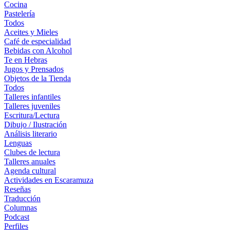
Cocina
Pastelería
Todos
Aceites y Mieles
Café de especialidad
Bebidas con Alcohol
Te en Hebras
Jugos y Prensados
Objetos de la Tienda
Todos
Talleres infantiles
Talleres juveniles
Escritura/Lectura
Dibujo / Ilustración
Análisis literario
Lenguas
Clubes de lectura
Talleres anuales
Agenda cultural
Actividades en Escaramuza
Reseñas
Traducción
Columnas
Podcast
Perfiles