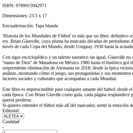
ISBN:
9789915942971
Dimensiones:
23.5 x 17
Encuadernación:
Tapa blanda
'Historia de los Mundiales de Fútbol' es más que un libro: definitivo s
rey. Brian Glanville, cuya pluma ha marcado décadas de periodismo d
través de cada Copa del Mundo, desde Uruguay 1930 hasta la actuali
Con rigor enciclopédico y un talento narrativo sin igual, Glanville no 
''mano de Dios'' de Maradona en México 1986 hasta el histórico gol de
sorprendente eliminación de Alemania en 2018; desde la épica victoria
análisis, mostrando cómo el juego, sus protagonistas y sus momentos de
factores sociales y culturales que acompañan a cada Mundial.
Este libro es imprescindible para cualquier amante del futbol: desde el
cada época. Con Brian Glaville como guía, cada página resplandece po
querrá perderse.
Si quieres entender el fútbol más all´del marcador, sentir la emoción d
Editorial:
Cantidad
-