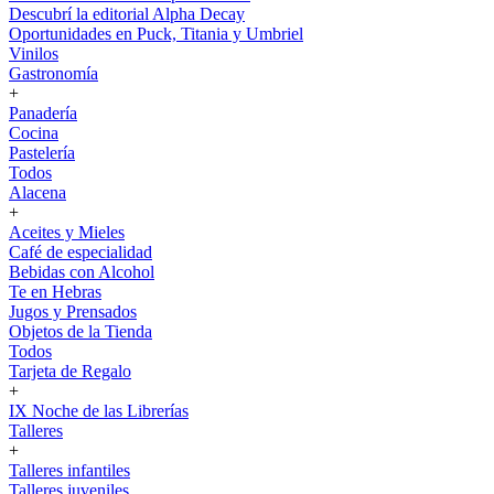
Descubrí la editorial Alpha Decay
Oportunidades en Puck, Titania y Umbriel
Vinilos
Gastronomía
+
Panadería
Cocina
Pastelería
Todos
Alacena
+
Aceites y Mieles
Café de especialidad
Bebidas con Alcohol
Te en Hebras
Jugos y Prensados
Objetos de la Tienda
Todos
Tarjeta de Regalo
+
IX Noche de las Librerías
Talleres
+
Talleres infantiles
Talleres juveniles