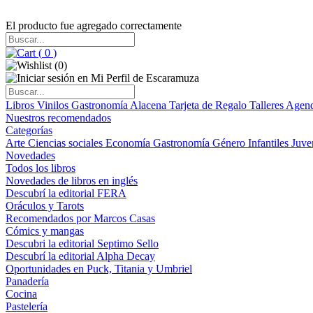
El producto fue agregado correctamente
(
0
)
(
0
)
Libros
Vinilos
Gastronomía
Alacena
Tarjeta de Regalo
Talleres
Agen
Nuestros recomendados
Categorías
Arte
Ciencias sociales
Economía
Gastronomía
Género
Infantiles
Juve
Novedades
Todos los libros
Novedades de libros en inglés
Descubrí la editorial FERA
Oráculos y Tarots
Recomendados por Marcos Casas
Cómics y mangas
Descubri la editorial Septimo Sello
Descubrí la editorial Alpha Decay
Oportunidades en Puck, Titania y Umbriel
Panadería
Cocina
Pastelería