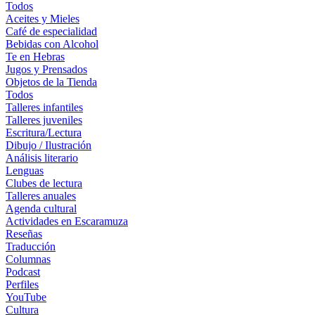
Todos
Aceites y Mieles
Café de especialidad
Bebidas con Alcohol
Te en Hebras
Jugos y Prensados
Objetos de la Tienda
Todos
Talleres infantiles
Talleres juveniles
Escritura/Lectura
Dibujo / Ilustración
Análisis literario
Lenguas
Clubes de lectura
Talleres anuales
Agenda cultural
Actividades en Escaramuza
Reseñas
Traducción
Columnas
Podcast
Perfiles
YouTube
Cultura