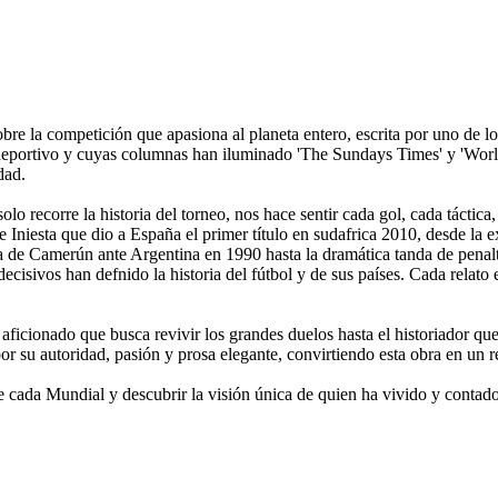
obre la competición que apasiona al planeta entero, escrita por uno de l
eportivo y cuyas columnas han iluminado 'The Sundays Times' y 'World 
dad.
solo recorre la historia del torneo, nos hace sentir cada gol, cada táct
 Iniesta que dio a España el primer título en sudafrica 2010, desde la 
 de Camerún ante Argentina en 1990 hasta la dramática tanda de penalti
cisivos han defnido la historia del fútbol y de sus países. Cada relato 
 aficionado que busca revivir los grandes duelos hasta el historiador que
r su autoridad, pasión y prosa elegante, convirtiendo esta obra en un 
e cada Mundial y descubrir la visión única de quien ha vivido y contado 