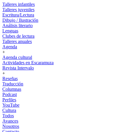
Talleres infantiles
Talleres juveniles
Escritura/Lectura
Dibujo / Ilustración
Análisis literario
Lenguas
Clubes de lectura
Talleres anuales
Agenda
+
Agenda cultural
Actividades en Escaramuza
Revista Intervalo
+
Reseñas
Traducción
Columnas
Podcast
Perfiles
YouTube
Cultura
Todos
Avances
Nosotros
Contacto