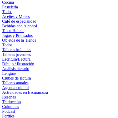
Cocina
Pastelería
Todos
Aceites y Mieles
Café de especialidad
Bebidas con Alcohol
Te en Hebras
Jugos y Prensados
Objetos de la Tienda
Todos
Talleres infantiles
Talleres juveniles
Escritura/Lectura
Dibujo / Ilustración
Análisis literario
Lenguas
Clubes de lectura
Talleres anuales
Agenda cultural
Actividades en Escaramuza
Reseñas
Traducción
Columnas
Podcast
Perfiles