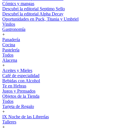
Cómics y mangas
Descubri la editorial Septimo Sello
Descubrí la editorial Alpha Decay
Oportunidades en Puck, Titania y Umbriel
Vinilos
Gastronomía
+
Panadería
Cocina
Pastelería
Todos
Alacena
+
Aceites y Mieles
Café de especialidad
Bebidas con Alcohol
Te en Hebras
Jugos y Prensados
Objetos de la Tienda
Todos
Tarjeta de Regalo
+
IX Noche de las Librerías
Talleres
+