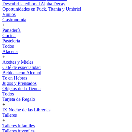
Descubrí la editorial Alpha Decay
Oportunidades en Puck, Titania y Umbriel
Vinilos
Gastronomía
+
Panadería
Cocina
Pastelería
Todos
Alacena
+
Aceites y Mieles
Café de especialidad
Bebidas con Alcohol
Te en Hebras
Jugos y Prensados
Objetos de la Tienda
Todos
Tarjeta de Regalo
+
IX Noche de las Librerías
Talleres
+
Talleres infantiles
Talleres juveniles