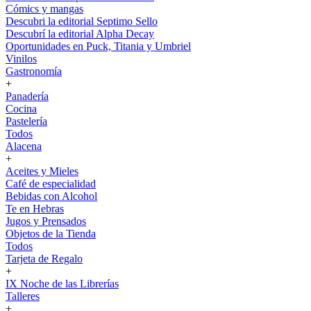
Cómics y mangas
Descubri la editorial Septimo Sello
Descubrí la editorial Alpha Decay
Oportunidades en Puck, Titania y Umbriel
Vinilos
Gastronomía
+
Panadería
Cocina
Pastelería
Todos
Alacena
+
Aceites y Mieles
Café de especialidad
Bebidas con Alcohol
Te en Hebras
Jugos y Prensados
Objetos de la Tienda
Todos
Tarjeta de Regalo
+
IX Noche de las Librerías
Talleres
+