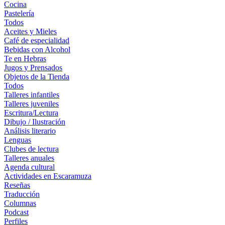
Cocina
Pastelería
Todos
Aceites y Mieles
Café de especialidad
Bebidas con Alcohol
Te en Hebras
Jugos y Prensados
Objetos de la Tienda
Todos
Talleres infantiles
Talleres juveniles
Escritura/Lectura
Dibujo / Ilustración
Análisis literario
Lenguas
Clubes de lectura
Talleres anuales
Agenda cultural
Actividades en Escaramuza
Reseñas
Traducción
Columnas
Podcast
Perfiles