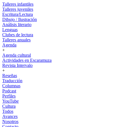
Talleres infantiles
Talleres juveniles
Escritura/Lectura
Dibujo / Ilustración
Análisis literario
Lenguas
Clubes de lectura
Talleres anuales
Agenda
+
Agenda cultural
Actividades en Escaramuza
Revista Intervalo
+
Reseñas
Traducción
Columnas
Podcast
Perfiles
YouTube
Cultura
Todos
Avances
Nosotros
Contacto