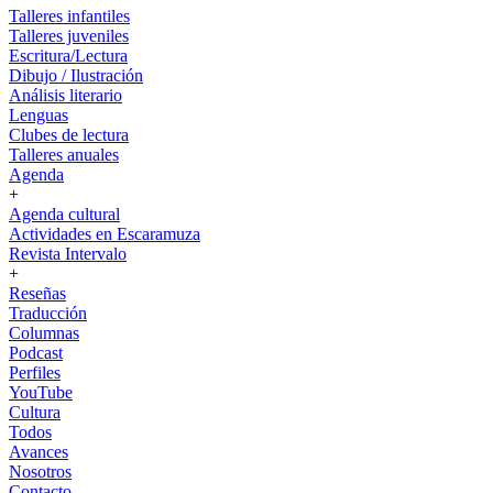
Talleres infantiles
Talleres juveniles
Escritura/Lectura
Dibujo / Ilustración
Análisis literario
Lenguas
Clubes de lectura
Talleres anuales
Agenda
+
Agenda cultural
Actividades en Escaramuza
Revista Intervalo
+
Reseñas
Traducción
Columnas
Podcast
Perfiles
YouTube
Cultura
Todos
Avances
Nosotros
Contacto