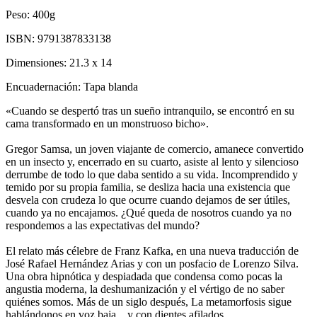
Peso:
400g
ISBN:
9791387833138
Dimensiones:
21.3 x 14
Encuadernación:
Tapa blanda
«Cuando se despertó tras un sueño intranquilo, se encontró en su
cama transformado en un monstruoso bicho».
Gregor Samsa, un joven viajante de comercio, amanece convertido
en un insecto y, encerrado en su cuarto, asiste al lento y silencioso
derrumbe de todo lo que daba sentido a su vida. Incomprendido y
temido por su propia familia, se desliza hacia una existencia que
desvela con crudeza lo que ocurre cuando dejamos de ser útiles,
cuando ya no encajamos. ¿Qué queda de nosotros cuando ya no
respondemos a las expectativas del mundo?
El relato más célebre de Franz Kafka, en una nueva traducción de
José Rafael Hernández Arias y con un posfacio de Lorenzo Silva.
Una obra hipnótica y despiadada que condensa como pocas la
angustia moderna, la deshumanización y el vértigo de no saber
quiénes somos. Más de un siglo después, La metamorfosis sigue
hablándonos en voz baja... y con dientes afilados.