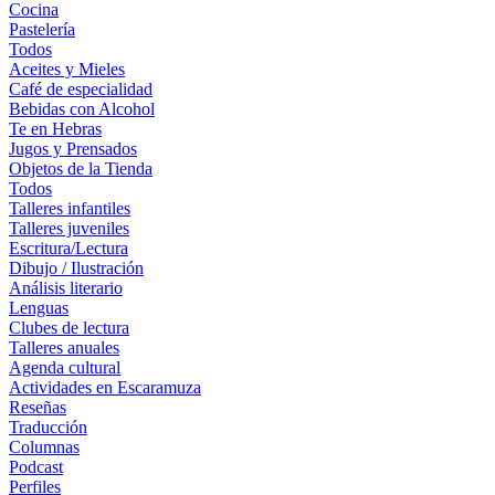
Cocina
Pastelería
Todos
Aceites y Mieles
Café de especialidad
Bebidas con Alcohol
Te en Hebras
Jugos y Prensados
Objetos de la Tienda
Todos
Talleres infantiles
Talleres juveniles
Escritura/Lectura
Dibujo / Ilustración
Análisis literario
Lenguas
Clubes de lectura
Talleres anuales
Agenda cultural
Actividades en Escaramuza
Reseñas
Traducción
Columnas
Podcast
Perfiles