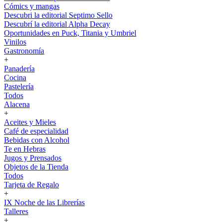
Cómics y mangas
Descubri la editorial Septimo Sello
Descubrí la editorial Alpha Decay
Oportunidades en Puck, Titania y Umbriel
Vinilos
Gastronomía
+
Panadería
Cocina
Pastelería
Todos
Alacena
+
Aceites y Mieles
Café de especialidad
Bebidas con Alcohol
Te en Hebras
Jugos y Prensados
Objetos de la Tienda
Todos
Tarjeta de Regalo
+
IX Noche de las Librerías
Talleres
+