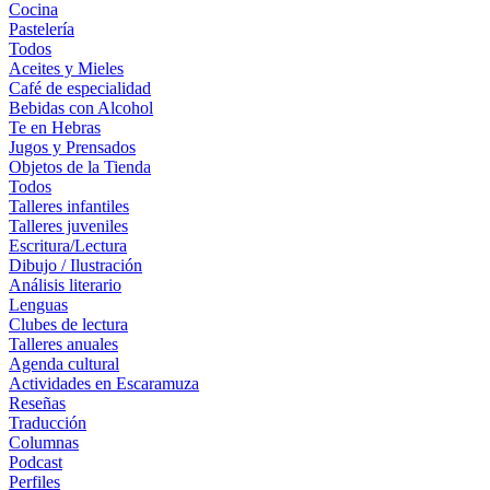
Cocina
Pastelería
Todos
Aceites y Mieles
Café de especialidad
Bebidas con Alcohol
Te en Hebras
Jugos y Prensados
Objetos de la Tienda
Todos
Talleres infantiles
Talleres juveniles
Escritura/Lectura
Dibujo / Ilustración
Análisis literario
Lenguas
Clubes de lectura
Talleres anuales
Agenda cultural
Actividades en Escaramuza
Reseñas
Traducción
Columnas
Podcast
Perfiles