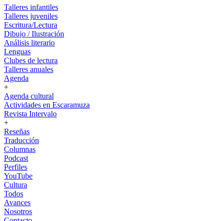
Talleres infantiles
Talleres juveniles
Escritura/Lectura
Dibujo / Ilustración
Análisis literario
Lenguas
Clubes de lectura
Talleres anuales
Agenda
+
Agenda cultural
Actividades en Escaramuza
Revista Intervalo
+
Reseñas
Traducción
Columnas
Podcast
Perfiles
YouTube
Cultura
Todos
Avances
Nosotros
Contacto