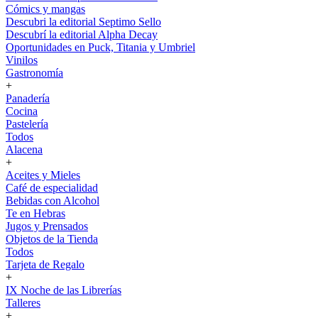
Cómics y mangas
Descubri la editorial Septimo Sello
Descubrí la editorial Alpha Decay
Oportunidades en Puck, Titania y Umbriel
Vinilos
Gastronomía
+
Panadería
Cocina
Pastelería
Todos
Alacena
+
Aceites y Mieles
Café de especialidad
Bebidas con Alcohol
Te en Hebras
Jugos y Prensados
Objetos de la Tienda
Todos
Tarjeta de Regalo
+
IX Noche de las Librerías
Talleres
+