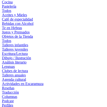
Cocina
Pastelería
Todos
Aceites y Mieles
Café de especialidad
Bebidas con Alcohol
Te en Hebras
Jugos y Prensados
Objetos de la Tienda
Todos
Talleres infantiles
Talleres juveniles
Escritura/Lectura
Dibujo / Ilustración
Análisis literario
Lenguas
Clubes de lectura
Talleres anuales
Agenda cultural
Actividades en Escaramuza
Reseñas
Traducción
Columnas
Podcast
Perfiles