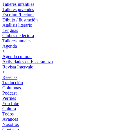
Talleres infantiles
Talleres juveniles
Escritura/Lectura
Dibujo / Ilustración
Análisis literario
Lenguas
Clubes de lectura
Talleres anuales
Agenda
+
Agenda cultural
Actividades en Escaramuza
Revista Intervalo
+
Reseñas
Traducción
Columnas
Podcast
Perfiles
YouTube
Cultura
Todos
Avances
Nosotros
Contacto