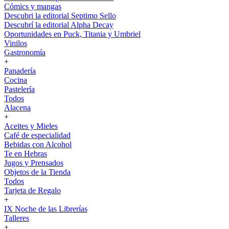
Cómics y mangas
Descubri la editorial Septimo Sello
Descubrí la editorial Alpha Decay
Oportunidades en Puck, Titania y Umbriel
Vinilos
Gastronomía
+
Panadería
Cocina
Pastelería
Todos
Alacena
+
Aceites y Mieles
Café de especialidad
Bebidas con Alcohol
Te en Hebras
Jugos y Prensados
Objetos de la Tienda
Todos
Tarjeta de Regalo
+
IX Noche de las Librerías
Talleres
+