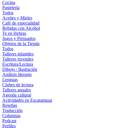
Cocina
Pastelería
Todos
Aceites y Mieles
Café de especialidad
Bebidas con Alcohol
Te en Hebras
Jugos y Prensados
Objetos de la Tienda
Todos
Talleres infantiles
Talleres juveniles
Escritura/Lectura
Dibujo / Ilustración
Análisis literario
Lenguas
Clubes de lectura
Talleres anuales
Agenda cultural
Actividades en Escaramuza
Reseñas
Traducción
Columnas
Podcast
Perfiles