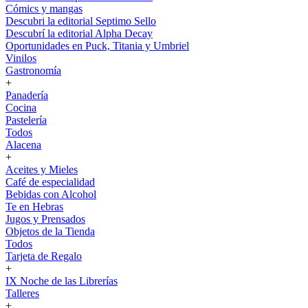
Cómics y mangas
Descubri la editorial Septimo Sello
Descubrí la editorial Alpha Decay
Oportunidades en Puck, Titania y Umbriel
Vinilos
Gastronomía
+
Panadería
Cocina
Pastelería
Todos
Alacena
+
Aceites y Mieles
Café de especialidad
Bebidas con Alcohol
Te en Hebras
Jugos y Prensados
Objetos de la Tienda
Todos
Tarjeta de Regalo
+
IX Noche de las Librerías
Talleres
+