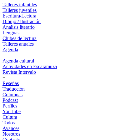
Talleres infantiles
Talleres juveniles
Escritura/Lectura
Dibujo / Ilustración
Análisis literario
Lenguas
Clubes de lectura
Talleres anuales
Agenda
+
Agenda cultural
Actividades en Escaramuza
Revista Intervalo
+
Reseñas
Traducción
Columnas
Podcast
Perfiles
YouTube
Cultura
Todos
Avances
Nosotros
Contacto