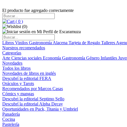
El producto fue agregado correctamente
(
0
)
(
0
)
Libros
Vinilos
Gastronomía
Alacena
Tarjeta de Regalo
Talleres
Agen
Nuestros recomendados
Categorías
Arte
Ciencias sociales
Economía
Gastronomía
Género
Infantiles
Juve
Novedades
Todos los libros
Novedades de libros en inglés
Descubrí la editorial FERA
Oráculos y Tarots
Recomendados por Marcos Casas
Cómics y mangas
Descubri la editorial Septimo Sello
Descubrí la editorial Alpha Decay
Oportunidades en Puck, Titania y Umbriel
Panadería
Cocina
Pastelería