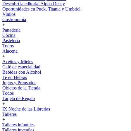
Descubrí la editorial Alpha Decay
Oportunidades en Puck, Titania y Umbriel
Vinilos
Gastronomía
+
Panadería
Cocina
Pastelería
Todos
Alacena
+
Aceites y Mieles
Café de especialidad
Bebidas con Alcohol
Te en Hebras
Jugos y Prensados
Objetos de la Tienda
Todos
Tarjeta de Regalo
+
IX Noche de las Librerías
Talleres
+
Talleres infantiles
Talleres juveniles