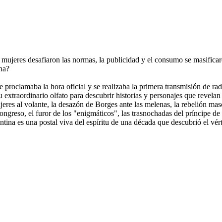
 mujeres desafiaron las normas, la publicidad y el consumo se masifica
ina?
e proclamaba la hora oficial y se realizaba la primera transmisión de ra
u extraordinario olfato para descubrir historias y personajes que revel
mujeres al volante, la desazón de Borges ante las melenas, la rebelión mas
ngreso, el furor de los "enigmáticos", las trasnochadas del príncipe de 
ina es una postal viva del espíritu de una década que descubrió el vérti