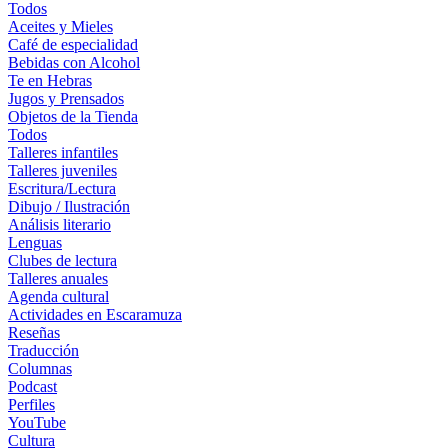
Todos
Aceites y Mieles
Café de especialidad
Bebidas con Alcohol
Te en Hebras
Jugos y Prensados
Objetos de la Tienda
Todos
Talleres infantiles
Talleres juveniles
Escritura/Lectura
Dibujo / Ilustración
Análisis literario
Lenguas
Clubes de lectura
Talleres anuales
Agenda cultural
Actividades en Escaramuza
Reseñas
Traducción
Columnas
Podcast
Perfiles
YouTube
Cultura