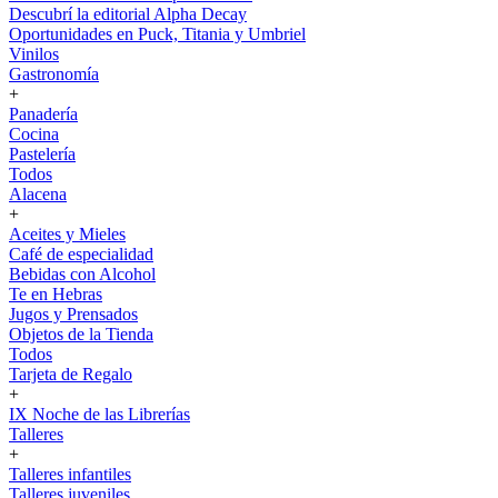
Descubrí la editorial Alpha Decay
Oportunidades en Puck, Titania y Umbriel
Vinilos
Gastronomía
+
Panadería
Cocina
Pastelería
Todos
Alacena
+
Aceites y Mieles
Café de especialidad
Bebidas con Alcohol
Te en Hebras
Jugos y Prensados
Objetos de la Tienda
Todos
Tarjeta de Regalo
+
IX Noche de las Librerías
Talleres
+
Talleres infantiles
Talleres juveniles