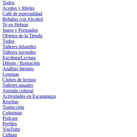
Todos
Aceites y Mieles
Café de especialidad
Bebidas con Alcohol
Te en Hebras
Jugos y Prensados
Objetos de la Tienda
Todos
Talleres infantiles
Talleres juveniles
Escritura/Lectura
Dibujo / Ilustración
Análisis literario
Lenguas
Clubes de lectura
Talleres anuales
Agenda cultural
Actividades en Escaramuza
Reseñas
Traducción
Columnas
Podcast
Perfiles
YouTube
Cultura