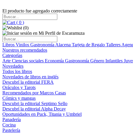
El producto fue agregado correctamente
(
0
)
(
0
)
Libros
Vinilos
Gastronomía
Alacena
Tarjeta de Regalo
Talleres
Agen
Nuestros recomendados
Categorías
Arte
Ciencias sociales
Economía
Gastronomía
Género
Infantiles
Juve
Novedades
Todos los libros
Novedades de libros en inglés
Descubrí la editorial FERA
Oráculos y Tarots
Recomendados por Marcos Casas
Cómics y mangas
Descubri la editorial Septimo Sello
Descubrí la editorial Alpha Decay
Oportunidades en Puck, Titania y Umbriel
Panadería
Cocina
Pastelería