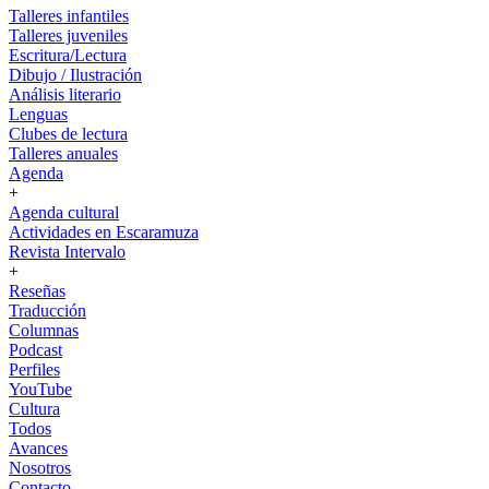
Talleres infantiles
Talleres juveniles
Escritura/Lectura
Dibujo / Ilustración
Análisis literario
Lenguas
Clubes de lectura
Talleres anuales
Agenda
+
Agenda cultural
Actividades en Escaramuza
Revista Intervalo
+
Reseñas
Traducción
Columnas
Podcast
Perfiles
YouTube
Cultura
Todos
Avances
Nosotros
Contacto