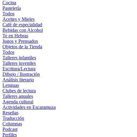
Cocina
Pastelería
Todos
Aceites y Mieles
Café de especialidad
Bebidas con Alcohol
Te en Hebras
Jugos y Prensados
Objetos de la Tienda
Todos
Talleres infantiles
Talleres juveniles
Escritura/Lectura
Dibujo / Ilustración
Análisis literario
Lenguas
Clubes de lectura
Talleres anuales
Agenda cultural
Actividades en Escaramuza
Reseñas
Traducción
Columnas
Podcast
Perfiles