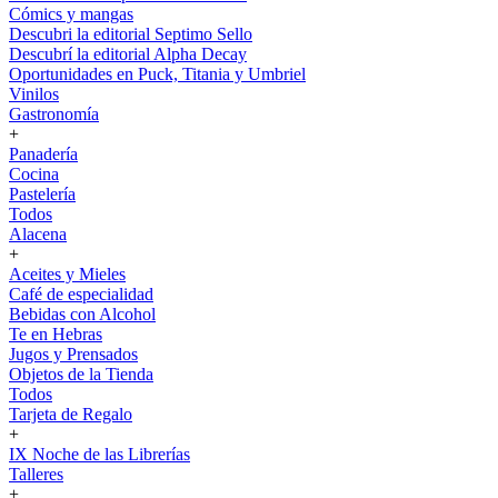
Cómics y mangas
Descubri la editorial Septimo Sello
Descubrí la editorial Alpha Decay
Oportunidades en Puck, Titania y Umbriel
Vinilos
Gastronomía
+
Panadería
Cocina
Pastelería
Todos
Alacena
+
Aceites y Mieles
Café de especialidad
Bebidas con Alcohol
Te en Hebras
Jugos y Prensados
Objetos de la Tienda
Todos
Tarjeta de Regalo
+
IX Noche de las Librerías
Talleres
+