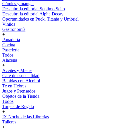
Cómics y mangas
Descubri la editorial Septimo Sello
Descubrí la editorial Alpha Decay
Oportunidades en Puck, Titania y Umbriel
Vinilos
Gastronomía
+
Panadería
Cocina
Pastelería
Todos
Alacena
+
Aceites y Mieles
Café de especialidad
Bebidas con Alcohol
Te en Hebras
Jugos y Prensados
Objetos de la Tienda
Todos
Tarjeta de Regalo
+
IX Noche de las Librerías
Talleres
+