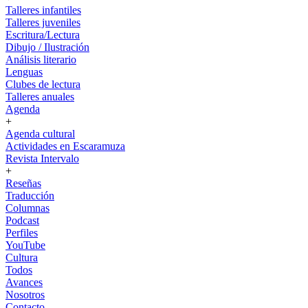
Talleres infantiles
Talleres juveniles
Escritura/Lectura
Dibujo / Ilustración
Análisis literario
Lenguas
Clubes de lectura
Talleres anuales
Agenda
+
Agenda cultural
Actividades en Escaramuza
Revista Intervalo
+
Reseñas
Traducción
Columnas
Podcast
Perfiles
YouTube
Cultura
Todos
Avances
Nosotros
Contacto