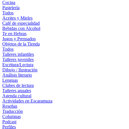
Cocina
Pastelería
Todos
Aceites y Mieles
Café de especialidad
Bebidas con Alcohol
Te en Hebras
Jugos y Prensados
Objetos de la Tienda
Todos
Talleres infantiles
Talleres juveniles
Escritura/Lectura
Dibujo / Ilustración
Análisis literario
Lenguas
Clubes de lectura
Talleres anuales
Agenda cultural
Actividades en Escaramuza
Reseñas
Traducción
Columnas
Podcast
Perfiles