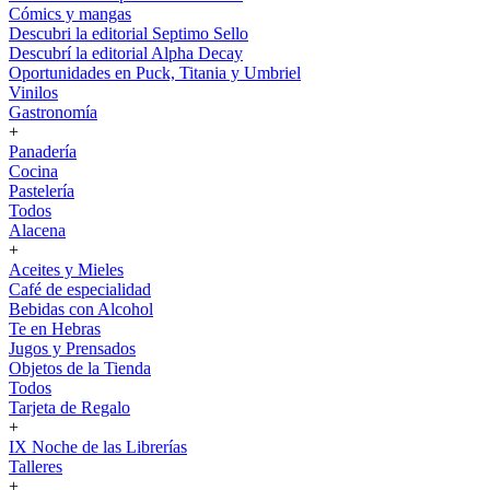
Cómics y mangas
Descubri la editorial Septimo Sello
Descubrí la editorial Alpha Decay
Oportunidades en Puck, Titania y Umbriel
Vinilos
Gastronomía
+
Panadería
Cocina
Pastelería
Todos
Alacena
+
Aceites y Mieles
Café de especialidad
Bebidas con Alcohol
Te en Hebras
Jugos y Prensados
Objetos de la Tienda
Todos
Tarjeta de Regalo
+
IX Noche de las Librerías
Talleres
+