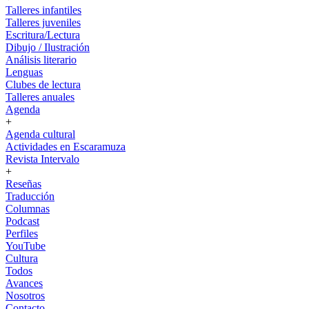
Talleres infantiles
Talleres juveniles
Escritura/Lectura
Dibujo / Ilustración
Análisis literario
Lenguas
Clubes de lectura
Talleres anuales
Agenda
+
Agenda cultural
Actividades en Escaramuza
Revista Intervalo
+
Reseñas
Traducción
Columnas
Podcast
Perfiles
YouTube
Cultura
Todos
Avances
Nosotros
Contacto