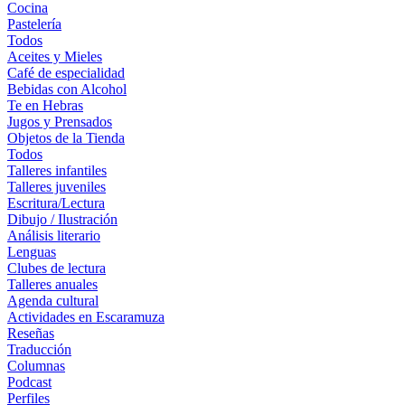
Cocina
Pastelería
Todos
Aceites y Mieles
Café de especialidad
Bebidas con Alcohol
Te en Hebras
Jugos y Prensados
Objetos de la Tienda
Todos
Talleres infantiles
Talleres juveniles
Escritura/Lectura
Dibujo / Ilustración
Análisis literario
Lenguas
Clubes de lectura
Talleres anuales
Agenda cultural
Actividades en Escaramuza
Reseñas
Traducción
Columnas
Podcast
Perfiles