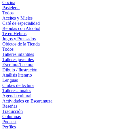
Cocina
Pastelería
Todos
Aceites y Mieles
Café de especialidad
Bebidas con Alcohol
Te en Hebras
Jugos y Prensados
Objetos de la Tienda
Todos
Talleres infantiles
Talleres juveniles
Escritura/Lectura
Dibujo / Ilustración
Análisis literario
Lenguas
Clubes de lectura
Talleres anuales
Agenda cultural
Actividades en Escaramuza
Reseñas
Traducción
Columnas
Podcast
Perfiles