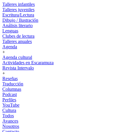
Talleres infantiles
Talleres juveniles
Escritura/Lectura
Dibujo / Ilustración
Análisis literario
Lenguas
Clubes de lectura
Talleres anuales
Agenda
+
Agenda cultural
Actividades en Escaramuza
Revista Intervalo
+
Reseñas
Traducción
Columnas
Podcast
Perfiles
YouTube
Cultura
Todos
Avances
Nosotros
Contacto