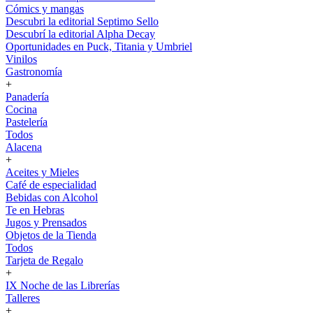
Cómics y mangas
Descubri la editorial Septimo Sello
Descubrí la editorial Alpha Decay
Oportunidades en Puck, Titania y Umbriel
Vinilos
Gastronomía
+
Panadería
Cocina
Pastelería
Todos
Alacena
+
Aceites y Mieles
Café de especialidad
Bebidas con Alcohol
Te en Hebras
Jugos y Prensados
Objetos de la Tienda
Todos
Tarjeta de Regalo
+
IX Noche de las Librerías
Talleres
+