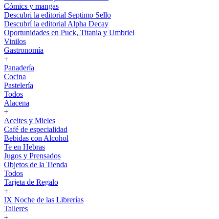
Cómics y mangas
Descubri la editorial Septimo Sello
Descubrí la editorial Alpha Decay
Oportunidades en Puck, Titania y Umbriel
Vinilos
Gastronomía
+
Panadería
Cocina
Pastelería
Todos
Alacena
+
Aceites y Mieles
Café de especialidad
Bebidas con Alcohol
Te en Hebras
Jugos y Prensados
Objetos de la Tienda
Todos
Tarjeta de Regalo
+
IX Noche de las Librerías
Talleres
+