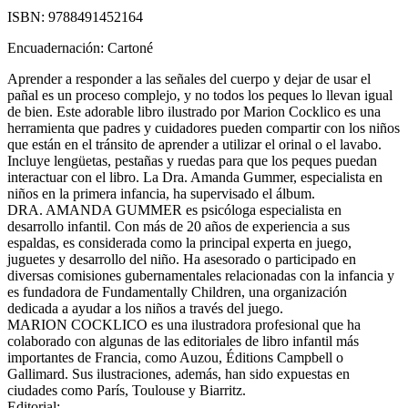
ISBN:
9788491452164
Encuadernación:
Cartoné
Aprender a responder a las señales del cuerpo y dejar de usar el
pañal es un proceso complejo, y no todos los peques lo llevan igual
de bien. Este adorable libro ilustrado por Marion Cocklico es una
herramienta que padres y cuidadores pueden compartir con los niños
que están en el tránsito de aprender a utilizar el orinal o el lavabo.
Incluye lengüetas, pestañas y ruedas para que los peques puedan
interactuar con el libro. La Dra. Amanda Gummer, especialista en
niños en la primera infancia, ha supervisado el álbum.
DRA. AMANDA GUMMER es psicóloga especialista en
desarrollo infantil. Con más de 20 años de experiencia a sus
espaldas, es considerada como la principal experta en juego,
juguetes y desarrollo del niño. Ha asesorado o participado en
diversas comisiones gubernamentales relacionadas con la infancia y
es fundadora de Fundamentally Children, una organización
dedicada a ayudar a los niños a través del juego.
MARION COCKLICO es una ilustradora profesional que ha
colaborado con algunas de las editoriales de libro infantil más
importantes de Francia, como Auzou, Éditions Campbell o
Gallimard. Sus ilustraciones, además, han sido expuestas en
ciudades como París, Toulouse y Biarritz.
Editorial: