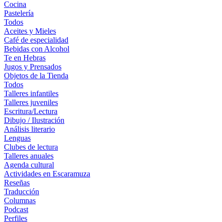
Cocina
Pastelería
Todos
Aceites y Mieles
Café de especialidad
Bebidas con Alcohol
Te en Hebras
Jugos y Prensados
Objetos de la Tienda
Todos
Talleres infantiles
Talleres juveniles
Escritura/Lectura
Dibujo / Ilustración
Análisis literario
Lenguas
Clubes de lectura
Talleres anuales
Agenda cultural
Actividades en Escaramuza
Reseñas
Traducción
Columnas
Podcast
Perfiles