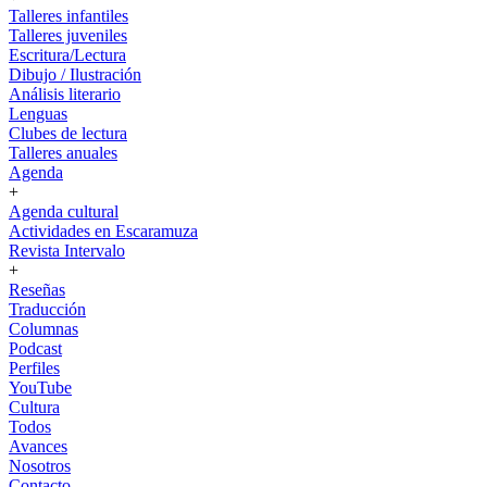
Talleres infantiles
Talleres juveniles
Escritura/Lectura
Dibujo / Ilustración
Análisis literario
Lenguas
Clubes de lectura
Talleres anuales
Agenda
+
Agenda cultural
Actividades en Escaramuza
Revista Intervalo
+
Reseñas
Traducción
Columnas
Podcast
Perfiles
YouTube
Cultura
Todos
Avances
Nosotros
Contacto