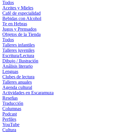
Todos
Aceites y Mieles
Café de especialidad
Bebidas con Alcohol
Te en Hebras
Jugos y Prensados
Objetos de la Tienda
Todos
Talleres infantiles
Talleres juveniles
Escritura/Lectura
Dibujo / Ilustración
Análisis literario
Lenguas
Clubes de lectura
Talleres anuales
Agenda cultural
Actividades en Escaramuza
Reseñas
Traducción
Columnas
Podcast
Perfiles
YouTube
Cultura