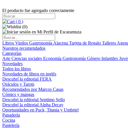
El producto fue agregado correctamente
(
0
)
(
0
)
Libros
Vinilos
Gastronomía
Alacena
Tarjeta de Regalo
Talleres
Agen
Nuestros recomendados
Categorías
Arte
Ciencias sociales
Economía
Gastronomía
Género
Infantiles
Juve
Novedades
Todos los libros
Novedades de libros en inglés
Descubrí la editorial FERA
Oráculos y Tarots
Recomendados por Marcos Casas
Cómics y mangas
Descubri la editorial Septimo Sello
Descubrí la editorial Alpha Decay
Oportunidades en Puck, Titania y Umbriel
Panadería
Cocina
Pastelería