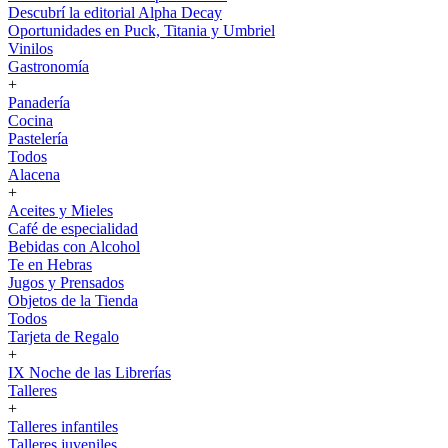
Descubrí la editorial Alpha Decay
Oportunidades en Puck, Titania y Umbriel
Vinilos
Gastronomía
+
Panadería
Cocina
Pastelería
Todos
Alacena
+
Aceites y Mieles
Café de especialidad
Bebidas con Alcohol
Te en Hebras
Jugos y Prensados
Objetos de la Tienda
Todos
Tarjeta de Regalo
+
IX Noche de las Librerías
Talleres
+
Talleres infantiles
Talleres juveniles