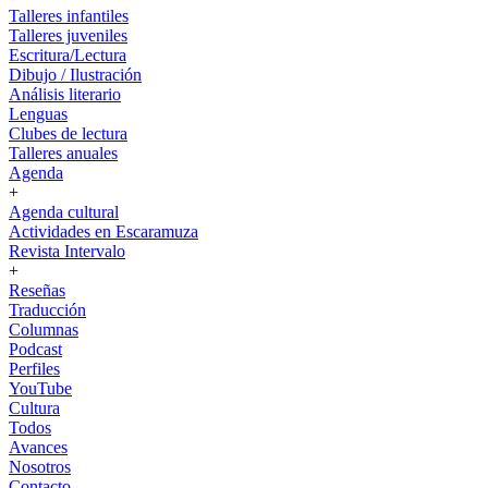
Talleres infantiles
Talleres juveniles
Escritura/Lectura
Dibujo / Ilustración
Análisis literario
Lenguas
Clubes de lectura
Talleres anuales
Agenda
+
Agenda cultural
Actividades en Escaramuza
Revista Intervalo
+
Reseñas
Traducción
Columnas
Podcast
Perfiles
YouTube
Cultura
Todos
Avances
Nosotros
Contacto