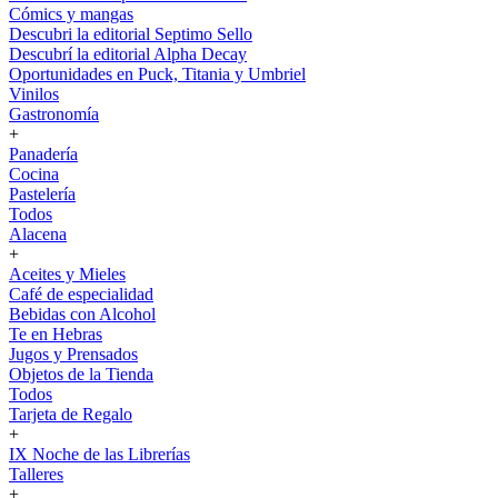
Cómics y mangas
Descubri la editorial Septimo Sello
Descubrí la editorial Alpha Decay
Oportunidades en Puck, Titania y Umbriel
Vinilos
Gastronomía
+
Panadería
Cocina
Pastelería
Todos
Alacena
+
Aceites y Mieles
Café de especialidad
Bebidas con Alcohol
Te en Hebras
Jugos y Prensados
Objetos de la Tienda
Todos
Tarjeta de Regalo
+
IX Noche de las Librerías
Talleres
+