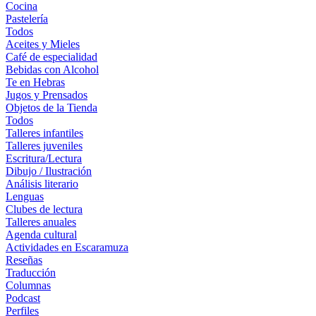
Cocina
Pastelería
Todos
Aceites y Mieles
Café de especialidad
Bebidas con Alcohol
Te en Hebras
Jugos y Prensados
Objetos de la Tienda
Todos
Talleres infantiles
Talleres juveniles
Escritura/Lectura
Dibujo / Ilustración
Análisis literario
Lenguas
Clubes de lectura
Talleres anuales
Agenda cultural
Actividades en Escaramuza
Reseñas
Traducción
Columnas
Podcast
Perfiles